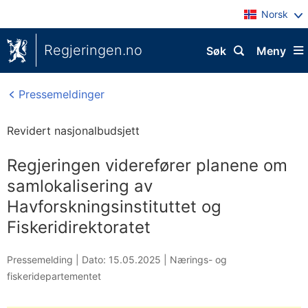
Norsk
Regjeringen.no
Søk
Meny
Pressemeldinger
Revidert nasjonalbudsjett
Regjeringen viderefører planene om
samlokalisering av
Havforskningsinstituttet og
Fiskeridirektoratet
Pressemelding |
Dato: 15.05.2025
|
Nærings- og
fiskeridepartementet