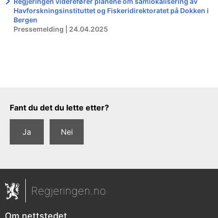
Regjeringen viderefører planene om samlokalisering av
Havforskningsinstituttet og Fiskeridirektoratet på Dokken i
Bergen
Pressemelding | 24.04.2025
Tilbakemeldingsskjema
Fant du det du lette etter?
Ja
Nei
Regjeringen.no
Om nettstedet