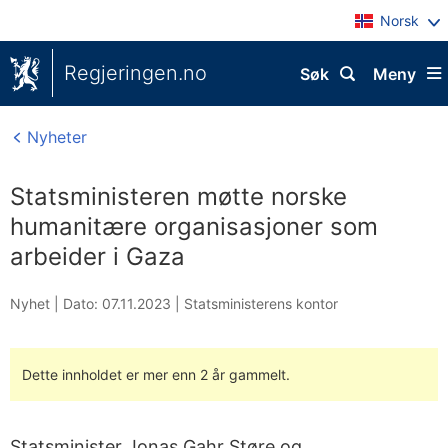
Norsk
Regjeringen.no
Søk
Meny
Nyheter
Statsministeren møtte norske
humanitære organisasjoner som
arbeider i Gaza
Nyhet |
Dato: 07.11.2023
|
Statsministerens kontor
Dette innholdet er mer enn 2 år gammelt.
Statsminister Jonas Gahr Støre og