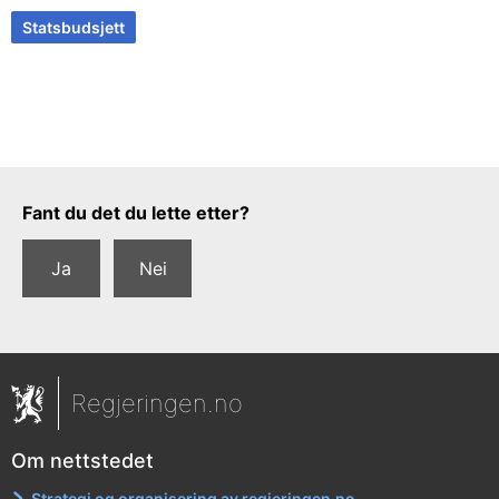
Statsbudsjett
Tilbakemeldingsskjema
Fant du det du lette etter?
Ja
Nei
Regjeringen.no
Om nettstedet
Strategi og organisering av regjeringen.no