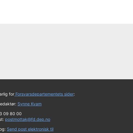
rlig for
Forsvarsdepartementets sider
:
redaktør:
Synne Kvam
23 09 80 00
st:
postmottak@fd.dep.no
log:
Send post elektronisk til