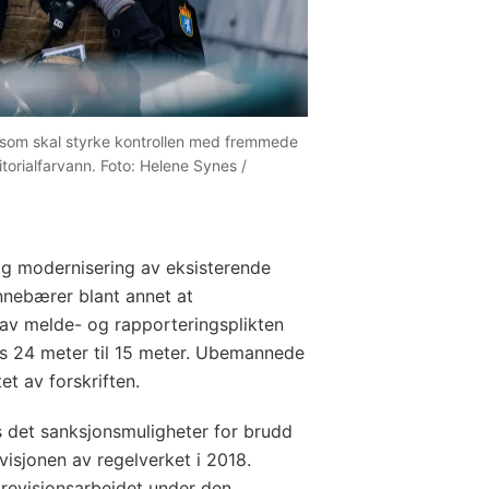
t som skal styrke kontrollen med fremmede
ritorialfarvann. Foto: Helene Synes /
g modernisering av eksisterende
innebærer blant annet at
 av melde- og rapporteringsplikten
ens 24 meter til 15 meter. Ubemannede
t av forskriften.
s det sanksjonsmuligheter for brudd
visjonen av regelverket i 2018.
l revisjonsarbeidet under den