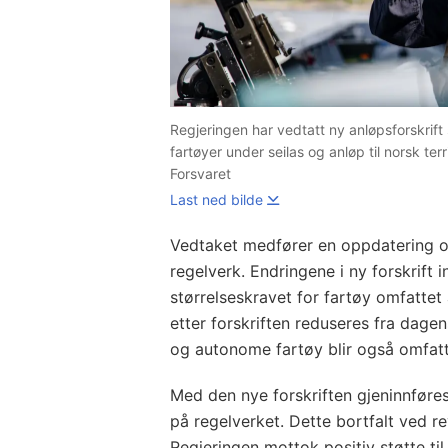
Regjeringen har vedtatt ny anløpsforskrif
fartøyer under seilas og anløp til norsk ter
Forsvaret
Last ned bilde
Vedtaket medfører en oppdatering o
regelverk. Endringene i ny forskrift 
størrelseskravet for fartøy omfattet
etter forskriften reduseres fra dag
og autonome fartøy blir også omfatte
Med den nye forskriften gjeninnføre
på regelverket. Dette bortfalt ved re
Regjeringen mottok positiv støtte ti