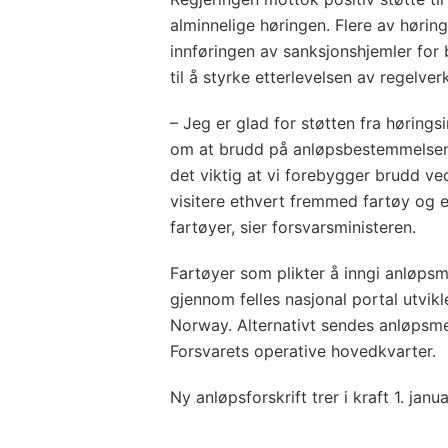
alminnelige høringen. Flere av hørin
innføringen av sanksjonshjemler for 
til å styrke etterlevelsen av regelver
–
Jeg er glad for støtten fra høringsi
om at brudd på anløpsbestemmelsene
det viktig at vi forebygger brudd ved
visitere ethvert fremmed fartøy og 
fartøyer, sier forsvarsministeren.
Fartøyer som plikter å inngi anløpsme
gjennom felles nasjonal portal utvik
Norway. Alternativt sendes anløpsmel
Forsvarets operative hovedkvarter.
Ny anløpsforskrift trer i kraft 1. janu