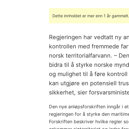
Dette innholdet er mer enn 1 år gammelt
Regjeringen har vedtatt ny an
kontrollen med fremmede fartø
norsk territorialfarvann. – De
bidra til å styrke norske myn
og mulighet til å føre kontro
kan utgjøre en potensiell tru
sikkerhet, sier forsvarsminist
Den nye anløpsforskriften inngår i et
regjeringen for å styrke den mariti
Forskriften beskriver hvilke regler 
ankommer sjøterritoriet og indre fa