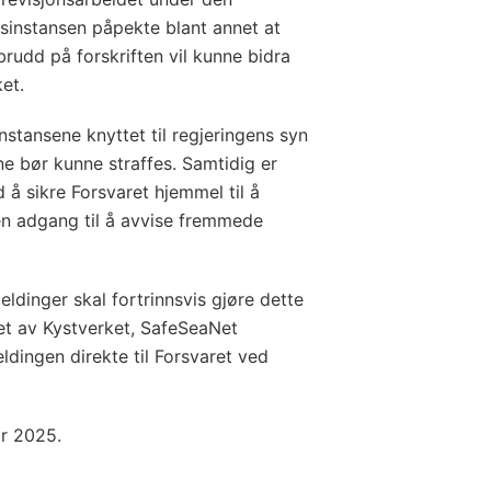
gsinstansen påpekte blant annet at
brudd på forskriften vil kunne bidra
ket.
nstansene knyttet til regjeringens syn
 bør kunne straffes. Samtidig er
 å sikre Forsvaret hjemmel til å
en adgang til å avvise fremmede
ldinger skal fortrinnsvis gjøre dette
let av Kystverket, SafeSeaNet
dingen direkte til Forsvaret ved
ar 2025.