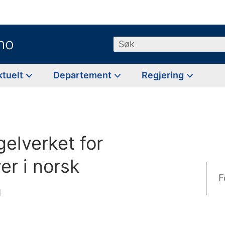
no
Søk
ktuelt
Departement
Regjering
elverket for
er i norsk
F
n