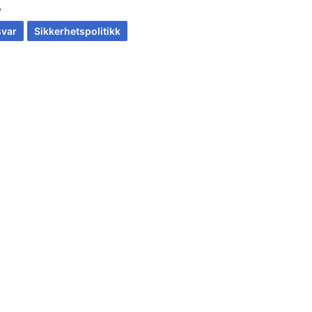
A
svar
Sikkerhetspolitikk