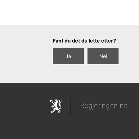
Tilbakemeldingsskjema
Fant du det du lette etter?
Ja
Nei
Regjeringen.no