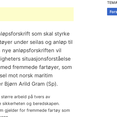
TEM
For
.
løpsforskrift som skal styrke
yer under seilas og anløp til
n nye anløpsforskriften vil
digheters situasjonsforståelse
ll med fremmede fartøyer, som
ssel mot norsk maritim
er Bjørn Arild Gram (Sp).
 større arbeid på tvers av
me sikkerheten og beredskapen.
som gjelder for fremmede fartøy som
rvann