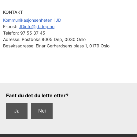
KONTAKT
Kommunikasjonsenheten i JD
E-post: 
JDinfo@jd.dep.no
Telefon:
97 55 37 45
Adresse:
Postboks 8005 Dep, 0030 Oslo
Besøksadresse:
Einar Gerhardsens plass 1, 0179 Oslo
Tilbakemeldingsskjema
Fant du det du lette etter?
Ja
Nei