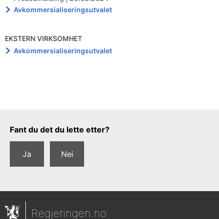
Avkommersialiseringsutvalet
EKSTERN VIRKSOMHET
Avkommersialiseringsutvalet
Tilbakemeldingsskjema
Fant du det du lette etter?
Ja
Nei
Regjeringen.no