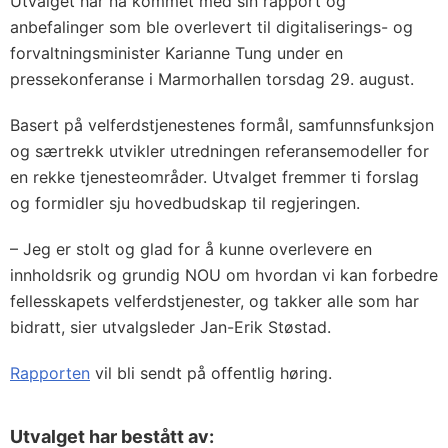
Utvalget har nå kommet med sin rapport og
anbefalinger som ble overlevert til digitaliserings- og
forvaltningsminister Karianne Tung under en
pressekonferanse i Marmorhallen torsdag 29. august.
Basert på velferdstjenestenes formål, samfunnsfunksjon
og særtrekk utvikler utredningen referansemodeller for
en rekke tjenesteområder. Utvalget fremmer ti forslag
og formidler sju hovedbudskap til regjeringen.
– Jeg er stolt og glad for å kunne overlevere en
innholdsrik og grundig NOU om hvordan vi kan forbedre
fellesskapets velferdstjenester, og takker alle som har
bidratt, sier utvalgsleder Jan-Erik Støstad.
Rapporten
vil bli sendt på offentlig høring.
Utvalget har bestått av: