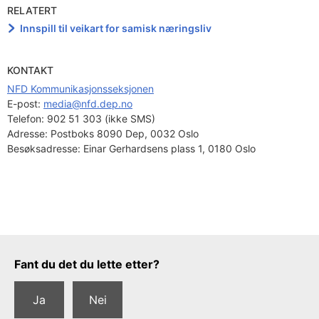
RELATERT
Innspill til veikart for samisk næringsliv
KONTAKT
NFD Kommunikasjonsseksjonen
E-post: 
media@nfd.dep.no
Telefon:
902 51 303 (ikke SMS)
Adresse:
Postboks 8090 Dep, 0032 Oslo
Besøksadresse:
Einar Gerhardsens plass 1, 0180 Oslo
Tilbakemeldingsskjema
Fant du det du lette etter?
Ja
Nei