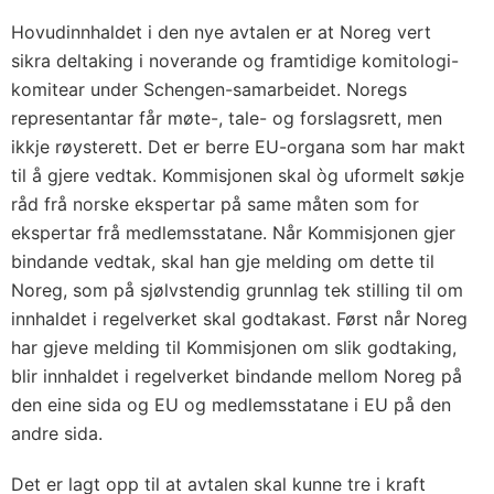
n
Hovudinnhaldet i den nye avtalen er at Noreg vert
u
sikra deltaking i noverande og framtidige komitologi-
n
komitear under Schengen-samarbeidet. Noregs
d
representantar får møte-, tale- og forslagsrett, men
e
ikkje røysterett. Det er berre EU-organa som har makt
r
til å gjere vedtak. Kommisjonen skal òg uformelt søkje
S
råd frå norske ekspertar på same måten som for
c
ekspertar frå medlemsstatane. Når Kommisjonen gjer
h
bindande vedtak, skal han gje melding om dette til
e
Noreg, som på sjølvstendig grunnlag tek stilling til om
n
innhaldet i regelverket skal godtakast. Først når Noreg
g
har gjeve melding til Kommisjonen om slik godtaking,
e
blir innhaldet i regelverket bindande mellom Noreg på
n
den eine sida og EU og medlemsstatane i EU på den
andre sida.
-
r
Det er lagt opp til at avtalen skal kunne tre i kraft