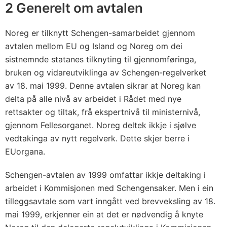
a
2 Generelt om avtalen
n
e
Noreg er tilknytt Schengen-samarbeidet gjennom
s
avtalen mellom EU og Island og Noreg om dei
o
sistnemnde statanes tilknyting til gjennomføringa,
m
bruken og vidareutviklinga av Schengen-regelverket
av 18. mai 1999. Denne avtalen sikrar at Noreg kan
a
delta på alle nivå av arbeidet i Rådet med nye
s
rettsakter og tiltak, frå ekspertnivå til ministernivå,
s
gjennom Fellesorganet. Noreg deltek ikkje i sjølve
i
vedtakinga av nytt regelverk. Dette skjer berre i
s
EUorgana.
t
e
Schengen-avtalen av 1999 omfattar ikkje deltaking i
r
arbeidet i Kommisjonen med Schengensaker. Men i ein
e
tilleggsavtale som vart inngått ved brevveksling av 18.
r
mai 1999, erkjenner ein at det er nødvendig å knyte