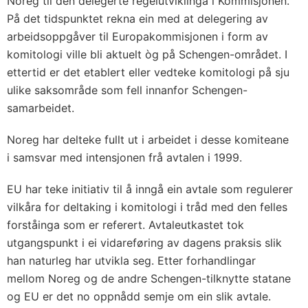
Noreg til den delegerte regelutviklinga i Kommisjonen.
E
På det tidspunktet rekna ein med at delegering av
u
arbeidsoppgåver til Europakommisjonen i form av
r
komitologi ville bli aktuelt òg på Schengen-området. I
o
ettertid er det etablert eller vedteke komitologi på sju
p
ulike saksområde som fell innanfor Schengen-
a
samarbeidet.
k
o
Noreg har delteke fullt ut i arbeidet i desse komiteane
m
i samsvar med intensjonen frå avtalen i 1999.
m
EU har teke initiativ til å inngå ein avtale som regulerer
i
vilkåra for deltaking i komitologi i tråd med den felles
s
forståinga som er referert. Avtaleutkastet tok
j
utgangspunkt i ei vidareføring av dagens praksis slik
o
han naturleg har utvikla seg. Etter forhandlingar
n
mellom Noreg og de andre Schengen-tilknytte statane
e
og EU er det no oppnådd semje om ein slik avtale.