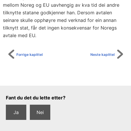
e
mellom Noreg og EU uavhengig av kva tid dei andre
g
tilknytte statane godkjenner han. Dersom avtalen
e
seinare skulle opphøyre med verknad for ein annan
l
tilknytt stat, får det ingen konsekvensar for Noregs
v
avtale med EU.
e
r
Forrige kapittel
Neste kapittel
k
e
t
Tilbakemeldingsskjema
Fant du det du lette etter?
Ja
Nei