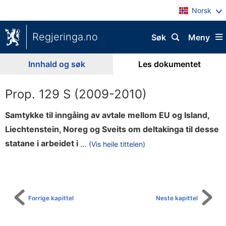
Norsk
Regjeringa.no
Søk
Meny
Innhald og søk
Les dokumentet
Prop. 129 S (2009-2010)
Samtykke til inngåing av avtale mellom EU og Island,
Liechtenstein, Noreg og Sveits om deltakinga til desse
k
statane i arbeidet i
...
(Vis heile tittelen)
Til
o
innhaldsliste
m
i
t
Forrige kapittel
Neste kapittel
e