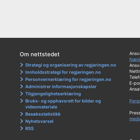
Ansva
Om nettstedet
Næri
Strategi og organisering av regjeringen.no
Ansva
Nett
Innholdsstrategi for regjeringen.no
Tele
Personvernerklæring for regjeringen.no
E-po
Administrer informasjonskapsler
Ansa
Tilgjengelighetserklæring
Bruks- og opphavsrett for bilder og
Pers
videomateriale
Pres
Besøksstatistikk
medi
Nyhetsvarsel
RSS