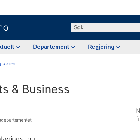
no
Søk
ktuelt
Departement
Regjering
g planer
ts & Business
N
f
lsdepartementet
Nærings- og