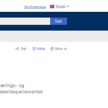
Norsk
Skriftstørrelse
Søk
Del
Kilde
Skriv ut
ærings- og
iskeridepartementet