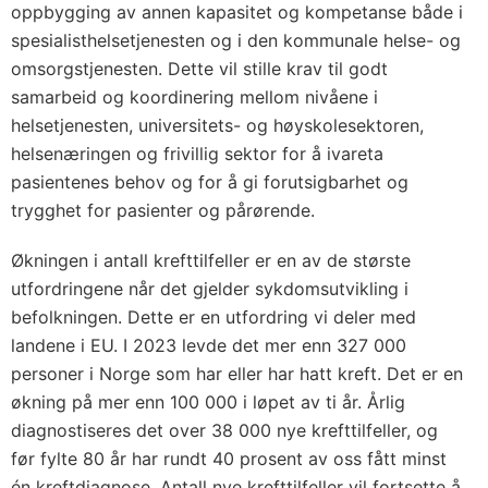
oppbygging av annen kapasitet og kompetanse både i
spesialisthelsetjenesten og i den kommunale helse- og
omsorgstjenesten. Dette vil stille krav til godt
samarbeid og koordinering mellom nivåene i
helsetjenesten, universitets- og høyskolesektoren,
helsenæringen og frivillig sektor for å ivareta
pasientenes behov og for å gi forutsigbarhet og
trygghet for pasienter og pårørende.
Økningen i antall krefttilfeller er en av de største
utfordringene når det gjelder sykdomsutvikling i
befolkningen. Dette er en utfordring vi deler med
landene i EU. I 2023 levde det mer enn 327 000
personer i Norge som har eller har hatt kreft. Det er en
økning på mer enn 100 000 i løpet av ti år. Årlig
diagnostiseres det over 38 000 nye krefttilfeller, og
før fylte 80 år har rundt 40 prosent av oss fått minst
én kreftdiagnose. Antall nye krefttilfeller vil fortsette å