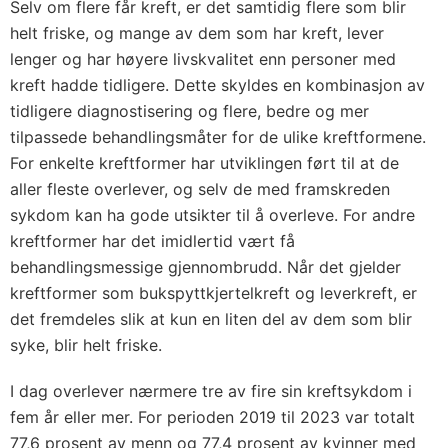
Selv om flere får kreft, er det samtidig flere som blir
helt friske, og mange av dem som har kreft, lever
lenger og har høyere livskvalitet enn personer med
kreft hadde tidligere. Dette skyldes en kombinasjon av
tidligere diagnostisering og flere, bedre og mer
tilpassede behandlingsmåter for de ulike kreftformene.
For enkelte kreftformer har utviklingen ført til at de
aller fleste overlever, og selv de med framskreden
sykdom kan ha gode utsikter til å overleve. For andre
kreftformer har det imidlertid vært få
behandlingsmessige gjennombrudd. Når det gjelder
kreftformer som bukspyttkjertelkreft og leverkreft, er
det fremdeles slik at kun en liten del av dem som blir
syke, blir helt friske.
I dag overlever nærmere tre av fire sin kreftsykdom i
fem år eller mer. For perioden 2019 til 2023 var totalt
77,6 prosent av menn og 77,4 prosent av kvinner med