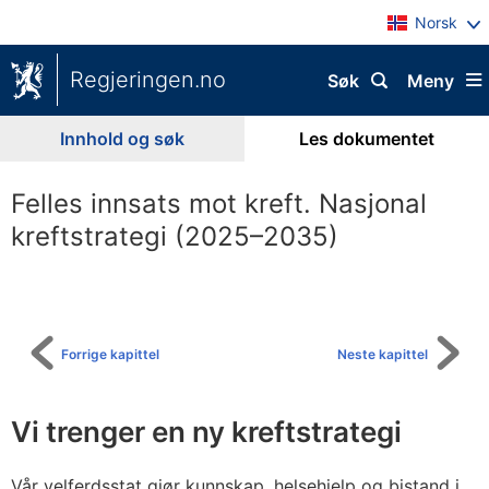
Norsk
Regjeringen.no
Søk
Meny
Innhold og søk
Les dokumentet
Felles innsats mot kreft. Nasjonal
kreftstrategi (2025–2035)
Til
innholdsfortegnelse
Forrige kapittel
Neste kapittel
Vi trenger en ny kreftstrategi
Vår velferdsstat gjør kunnskap, helsehjelp og bistand i