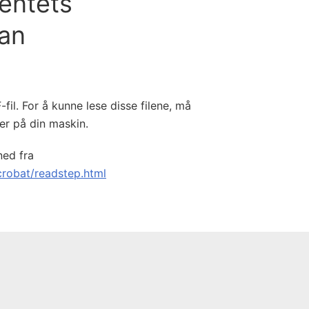
entets
lan
il. For å kunne lese disse filene, må
er på din maskin.
ned fra
robat/readstep.html