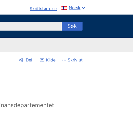
Norsk
Skriftstørrelse
Søk
Del
Kilde
Skriv ut
inansdepartementet