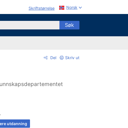
Norsk
Skriftstørrelse
Søk
Del
Skriv ut
unnskapsdepartementet
A
ere utdanning