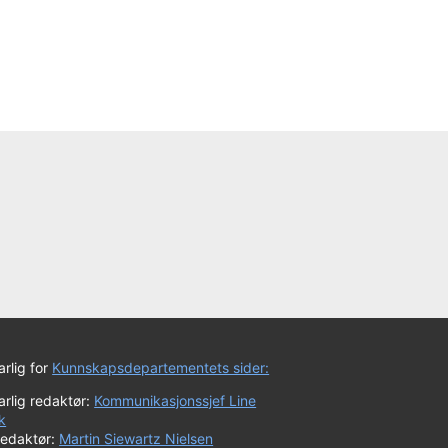
rlig for
Kunnskapsdepartementets sider:
rlig redaktør:
Kommunikasjonssjef Line
k
redaktør:
Martin Siewartz Nielsen