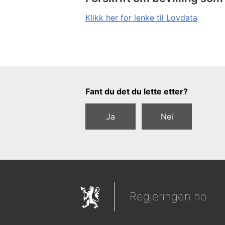
Klikk her for lenke til Lovdata
Tilbakemeldingsskjema
Fant du det du lette etter?
Ja
Nei
Regjeringen.no