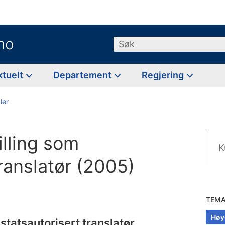
no
Søk
ktuelt
Departement
Regjering
ler
illing som
K
translatør (2005)
TEM
Høy
statsautorisert translatør.