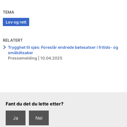
TEMA
Lov og rett
RELATERT
Trygghet til sjøs: Foreslår endrede bøtesatser i fritids- og
småbåtsaker
Pressemelding | 10.04.2025
Tilbakemeldingsskjema
Fant du det du lette etter?
Ja
Nei