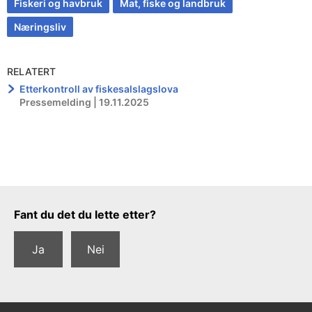
Fiskeri og havbruk
Mat, fiske og landbruk
Næringsliv
RELATERT
Etterkontroll av fiskesalslagslova
Pressemelding | 19.11.2025
Tilbakemeldingsskjema
Fant du det du lette etter?
Ja
Nei