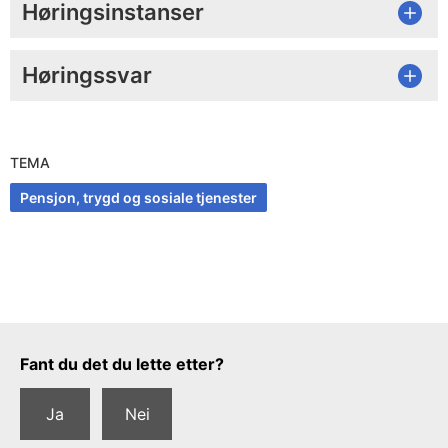
Høringsinstanser
Høringssvar
TEMA
Pensjon, trygd og sosiale tjenester
Tilbakemeldingsskjema
Fant du det du lette etter?
Ja
Nei