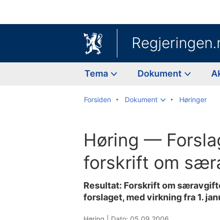
Regjeringen.
Tema
Dokument
A
Forsiden
Dokument
Høringer
Høring — Forslag
forskrift om sær
Resultat: Forskrift om særavgift
forslaget, med virkning fra 1. ja
Høring |
Dato: 05.09.2006