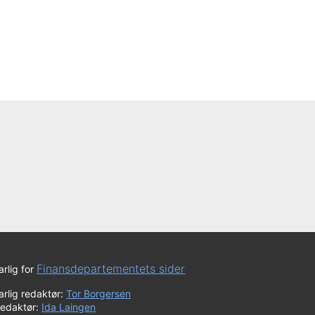
Finansdepartementets sider
rlig for
rlig redaktør:
Tor Borgersen
redaktør:
Ida Laingen