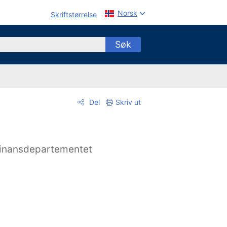
Norsk
Skriftstørrelse
Søk
Del
Skriv ut
inansdepartementet