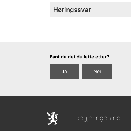
Høringssvar
Tilbakemeldingsskjema
Fant du det du lette etter?
Ja
Nei
Regjeringen.no