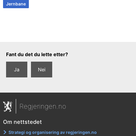
Jernbane
Tilbakemeldingsskjema
Fant du det du lette etter?
Ja
Nei
Regjeringen.no
Om nettstedet
Strategi og organisering av regjeringen.no