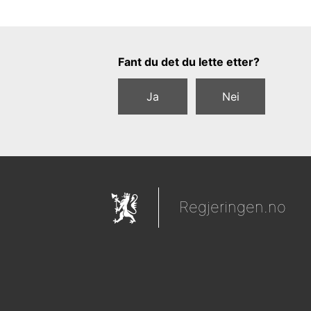
Tilbakemeldingsskjema
Fant du det du lette etter?
Ja
Nei
Regjeringen.no