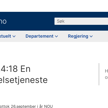
no
Søk
ktuelt
Departement
Regjering
4:18 En
H
elsetjeneste
o
ttok 26.september i år NOU