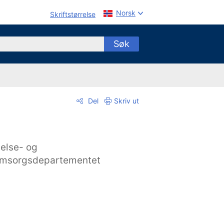
Norsk
Skriftstørrelse
Søk
Del
Skriv ut
else- og
msorgsdepartementet