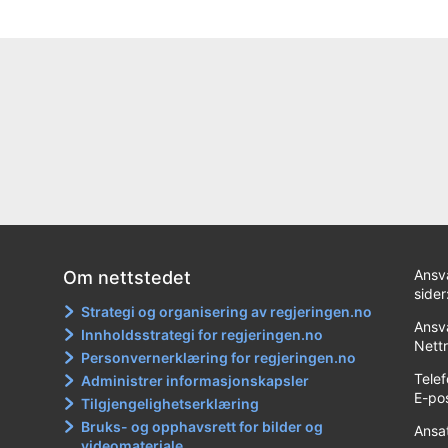
Ansv
Om nettstedet
sider
Strategi og organisering av regjeringen.no
Ansva
Innholdsstrategi for regjeringen.no
Nett
Personvernerklæring for regjeringen.no
Tele
Administrer informasjonskapsler
E-po
Tilgjengelighetserklæring
Bruks- og opphavsrett for bilder og
Ansa
videomateriale