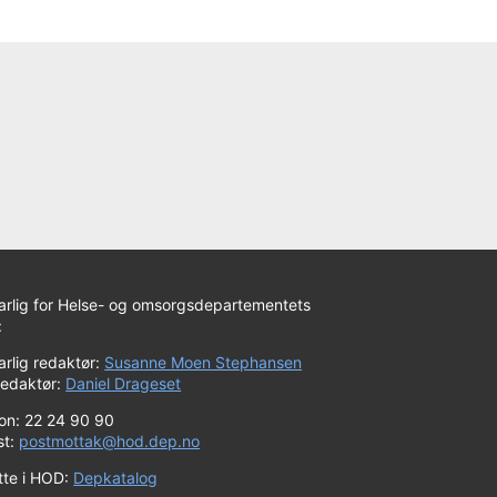
arlig for Helse- og omsorgsdepartementets
:
rlig redaktør:
Susanne Moen Stephansen
redaktør:
Daniel Drageset
fon: 22 24 90 90
st:
postmottak@hod.dep.no
tte i HOD:
Depkatalog