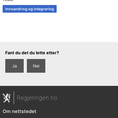
Innvandring og integrering
Tilbakemeldingsskjema
Fant du det du lette etter?
Ja
Nei
Regjeringen.no
Om nettstedet