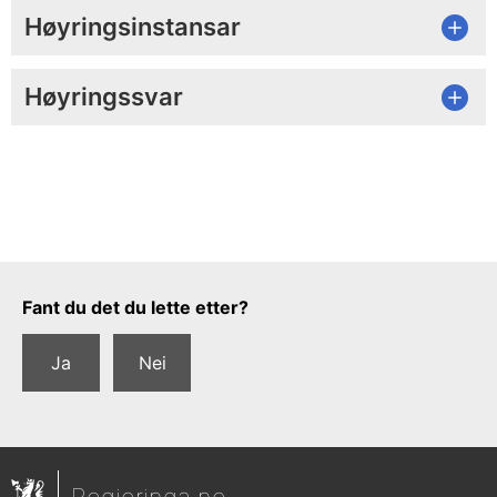
Høyringsinstansar
Høyringssvar
Tilbakemeldingsskjema
Fant du det du lette etter?
Ja
Nei