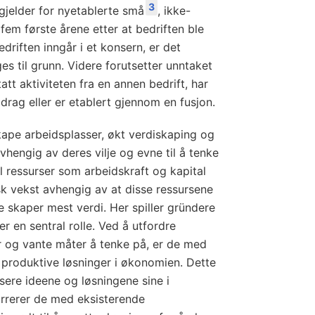
3
gjelder for nyetablerte små
, ikke-
 fem første årene etter at bedriften ble
driften inngår i et konsern, er det
s til grunn. Videre forutsetter unntaket
att aktiviteten fra en annen bedrift, har
drag eller er etablert gjennom en fusjon.
skape arbeidsplasser, økt verdiskaping og
hengig av deres vilje og evne til å tenke
il ressurser som arbeidskraft og kapital
k vekst avhengig av at disse ressursene
e skaper mest verdi. Her spiller gründere
r en sentral rolle. Ved å utfordre
r og vante måter å tenke på, er de med
 produktive løsninger i økonomien. Dette
sere ideene og løsningene sine i
rrerer de med eksisterende