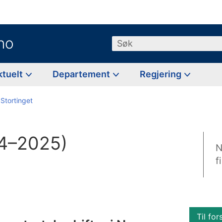
no
Søk
ktuelt
Departement
Regjering
 Stortinget
24–2025)
N
f
Til for