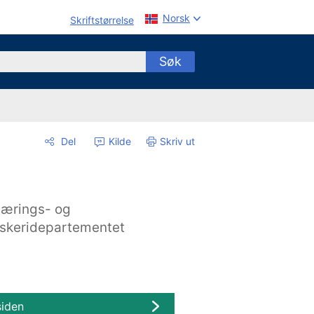
Norsk
Skriftstørrelse
Søk
Del
Kilde
Skriv ut
ærings- og
iskeridepartementet
siden