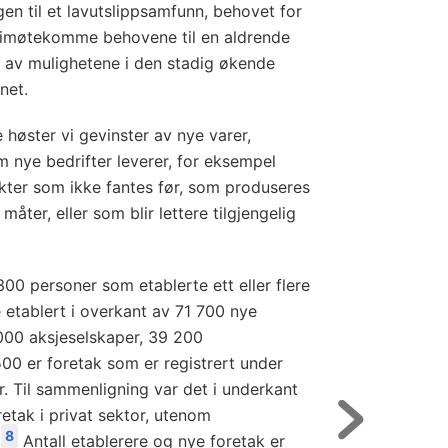
en til et lavutslippsamfunn, behovet for
å imøtekomme behovene til en aldrende
n av mulighetene i den stadig økende
net.
høster vi gevinster av nye varer,
m nye bedrifter leverer, for eksempel
kter som ikke fantes før, som produseres
åter, eller som blir lettere tilgjengelig
00 personer som etablerte ett eller flere
 etablert i overkant av 71 700 nye
000 aksjeselskaper, 39 200
00 er foretak som er registrert under
. Til sammenligning var det i underkant
etak i privat sektor, utenom
8
Antall etablerere og nye foretak er