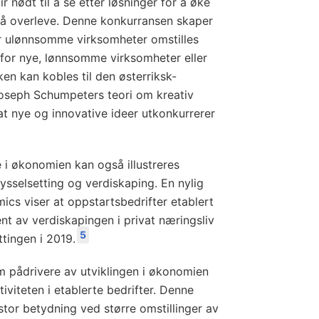
r nødt til å se etter løsninger for å øke
r å overleve. Denne konkurransen skaper
 ulønnsomme virksomheter omstilles
el for nye, lønnsomme virksomheter eller
en kan kobles til den østerriksk-
seph Schumpeters teori om kreativ
 at nye og innovative ideer utkonkurrerer
e i økonomien kan også illustreres
ysselsetting og verdiskaping. En nylig
cs viser at oppstartsbedrifter etablert
nt av verdiskapingen i privat næringsliv
5
tingen i 2019.
m pådrivere av utviklingen i økonomien
viteten i etablerte bedrifter. Denne
stor betydning ved større omstillinger av