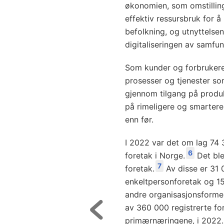
økonomien, som omstilling
effektiv ressursbruk for 
befolkning, og utnyttelse
digitaliseringen av samfun
Som kunder og forbrukere 
prosesser og tjenester so
gjennom tilgang på produ
på rimeligere og smartere m
enn før.
I 2022 var det om lag 74 3
6
foretak i Norge.
Det ble
7
foretak.
Av disse er 31 
enkeltpersonforetak og 15
andre organisasjonsformer
av 360 000 registrerte for
primærnæringene, i 2022.