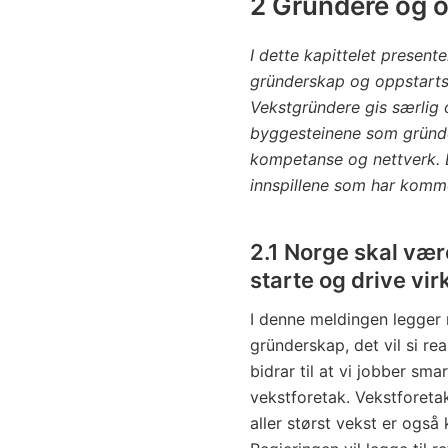
2 Gründere og o
I dette kapittelet present
gründerskap og oppstartsb
Vekstgründere gis særlig
byggesteinene som gründer
kompetanse og nettverk. D
innspillene som har komme
2.1 Norge skal vær
starte og drive vi
I denne meldingen legger 
gründerskap, det vil si re
bidrar til at vi jobber sm
vekstforetak. Vekstforeta
aller størst vekst er også