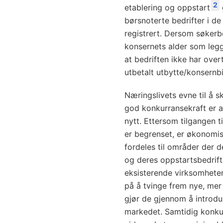
2
etablering og oppstart
børsnoterte bedrifter i de
registrert. Dersom søkerbe
konsernets alder som legge
at bedriften ikke har overt
utbetalt utbytte/konsernbi
Næringslivets evne til å 
god konkurransekraft er av
nytt. Ettersom tilgangen t
er begrenset, er økonomis
fordeles til områder der d
og deres oppstartsbedrifte
eksisterende virksomhete
på å tvinge frem nye, mer
gjør de gjennom å introdu
markedet. Samtidig konku