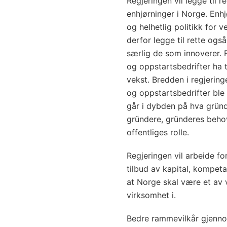
Regjeringen vil legge til 
enhjørninger i Norge. Enhj
og helhetlig politikk for 
derfor legge til rette ogs
særlig de som innoverer. F
og oppstartsbedrifter ha 
vekst. Bredden i regjering
og oppstartsbedrifter ble p
går i dybden på hva gründ
gründere, gründeres beho
offentliges rolle.
Regjeringen vil arbeide f
tilbud av kapital, kompeta
at Norge skal være et av 
virksomhet i.
Bedre rammevilkår gjenno