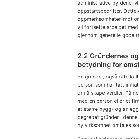
administrative byrdene, vi
oppstartsbedrifter. Dette 
oppmerksomheten mot omsti
vil fortsette arbeidet med
gjennom generelle gode ra
2.2 Gründernes og
betydning for omst
En gründer, også ofte kal
person som har tatt initia
om å skape verdier. På no
med en person eller et fir
et større bygg- og anlegg
begrepet gründer i denne m
ny virksomhet omtales so