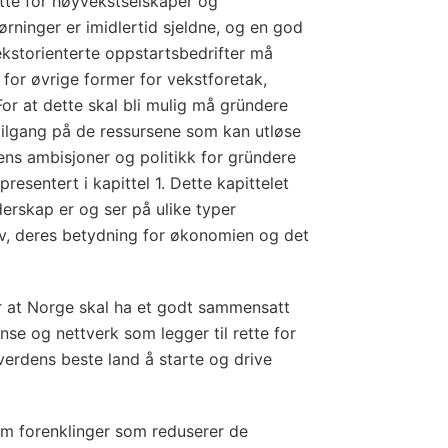
rette for høyvekstselskaper og
ørninger er imidlertid sjeldne, og en god
vekstorienterte oppstartsbedrifter må
å for øvrige former for vekstforetak,
or at dette skal bli mulig må gründere
tilgang på de ressursene som kan utløse
ens ambisjoner og politikk for gründere
resentert i kapittel 1. Dette kapittelet
erskap er og ser på ulike typer
v, deres betydning for økonomien og det
or at Norge skal ha et godt sammensatt
nse og nettverk som legger til rette for
verdens beste land å starte og drive
m forenklinger som reduserer de