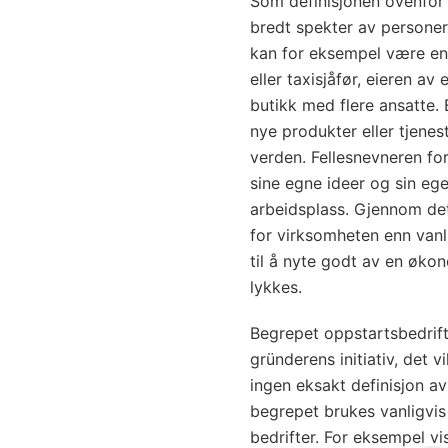
Som definisjonen ovenfor 
bredt spekter av personer
kan for eksempel være en
eller taxisjåfør, eieren av 
butikk med flere ansatte.
nye produkter eller tjene
verden. Fellesnevneren fo
sine egne ideer og sin eg
arbeidsplass. Gjennom det
for virksomheten enn vanl
til å nyte godt av en øk
lykkes.
Begrepet oppstartsbedrift 
gründerens initiativ, det v
ingen eksakt definisjon a
begrepet brukes vanligvi
bedrifter. For eksempel vis