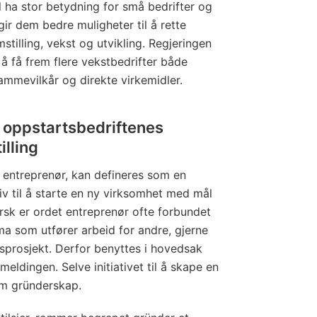
l ha stor betydning for små bedrifter og
gir dem bedre muligheter til å rette
lling, vekst og utvikling. Regjeringen
 å få frem flere vekstbedrifter både
mmevilkår og direkte virkemidler.
 oppstartsbedriftenes
illing
t entreprenør, kan defineres som en
tiv til å starte en ny virksomhet med mål
rsk er ordet entreprenør ofte forbundet
ma som utfører arbeid for andre, gjerne
sprosjekt. Derfor benyttes i hovedsak
eldingen. Selve initiativet til å skape en
m gründerskap.