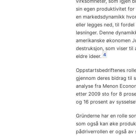
virksomheter, som igjen bli
sin egen produktivitet fo
en markedsdynamikk hvor
eller legges ned, til ford
løsninger. Denne dynamikk
amerikanske økonomen Jo
destruksjon, som viser til
4
eldre ideer.
Oppstartsbedriftenes roll
gjennom deres bidrag til s
analyse fra Menon Economi
etter 2009 sto for 8 prose
og 16 prosent av sysselset
Gründerne har en rolle so
som også kan øke produkti
pådriverrollen er også av 