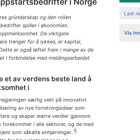
ppstartsbedrifter i Norge
Last 
eres gründerskap og den rollen
edrifter spiller i økonomien.
Vis in
 oppmerksomhet. De viktigste
e trenger for å lykkes, er kapital,
ette er også løftet frem i mange av de
t i forbindelse med meldingsarbeidet.
e et av verdens beste land å
rksomhet i
regjeringen særlig vekt på innovativt
alisering av nye forretningsideer som
artere og skaper større verdier gjennom
k forekommer i alle sektorer, og de med
1
 kjent som såkalte enhjørninger.