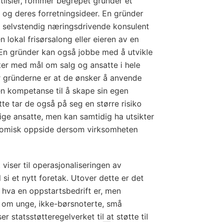
tilsier, rommer begrepet gründer et
 og deres forretningsideer. En gründer
 selvstendig næringsdrivende konsulent
en lokal frisørsalong eller eieren av en
 En gründer kan også jobbe med å utvikle
ster med mål om salg og ansatte i hele
r gründerne er at de ønsker å anvende
en kompetanse til å skape sin egen
te tar de også på seg en større risiko
ige ansatte, men kan samtidig ha utsikter
onomisk oppside dersom virksomheten
viser til operasjonaliseringen av
il si et nytt foretak. Utover dette er det
v hva en oppstartsbedrift er, men
s om unge, ikke-børsnoterte, små
er statsstøtteregelverket til at støtte til