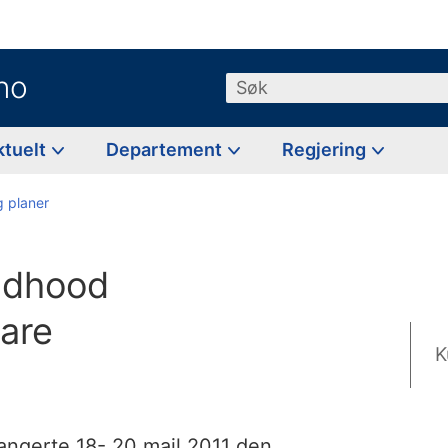
no
Søk
ktuelt
Departement
Regjering
g planer
ildhood
are
K
ngerte 18- 20 mail 2011 den