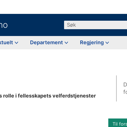
no
Søk
ktuelt
Departement
Regjering
D
f
 rolle i fellesskapets velferdstjenester
Til for