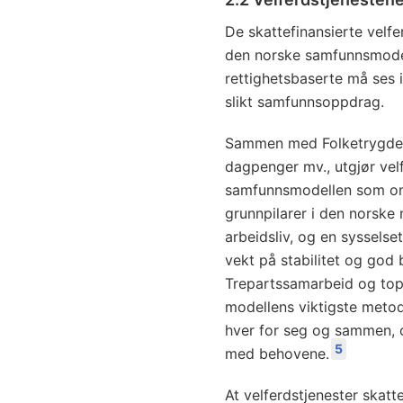
De skattefinansierte velfe
den norske samfunnsmodell
rettighetsbaserte må ses i l
slikt samfunnsoppdrag.
Sammen med Folketrygdens
dagpenger mv., utgjør vel
samfunnsmodellen som om
grunnpilarer i den norske 
arbeidsliv, og en syssels
vekt på stabilitet og god
Trepartssamarbeid og topa
modellens viktigste metode
hver for seg og sammen, og
5
med behovene.
At velferdstjenester skatte