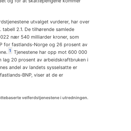
budet og for at skattepengene kommer
rdstjenestene utvalget vurderer, har over
f. tabell 2.1. De tilhørende samlede
 2022 nær 540 milliarder kroner, som
NP for fastlands-Norge og 26 prosent av
1
ene.
Tjenestene har opp mot 600 000
m lag 20 prosent av arbeidskraftbruken i
nes andel av landets sysselsatte er
fastlands-BNP, viser at de er
attebaserte velferdstjenestene i utredningen.