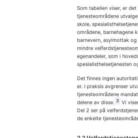
Som tabellen viser, er det
tjenesteområdene utvalget 
skole, spesialisthelsetjen
områdene, barnehagene k
barnevern, asylmottak og a
mindre velferdstjenesteom
egenandeler, som i hoved
spesialisthelsetjenesten 
Det finnes ingen autoritat
er. I praksis avgrenser utv
tjenesteområdene mandatet 
3
delene av disse.
Vi viser
Del 2 ser på velferdstjen
de enkelte tjenesteområdene
2.2 Velferdstjenesten