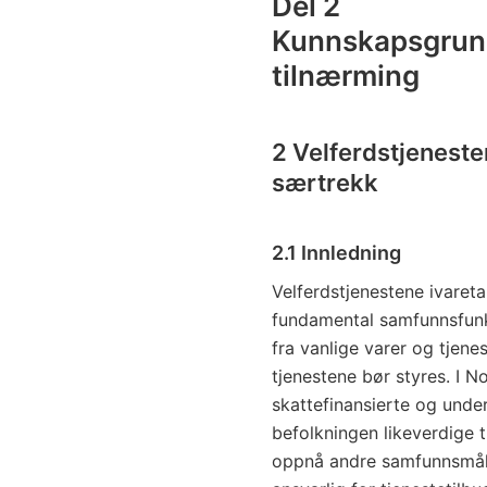
Del 2
Kunnskapsgrunn
tilnærming
2 Velferdstjenest
særtrekk
2.1 Innledning
Velferdstjenestene ivaret
fundamental samfunnsfunk
fra vanlige varer og tjene
tjenestene bør styres. I N
skattefinansierte og under
befolkningen likeverdige 
oppnå andre samfunnsmål.