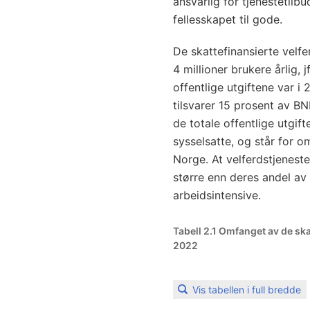
ansvarlig for tjenestetil
fellesskapet til gode.
De skattefinansierte velfe
4 millioner brukere årlig, j
offentlige utgiftene var i
tilsvarer 15 prosent av B
de totale offentlige utgift
sysselsatte, og står for o
Norge. At velferdstjeneste
større enn deres andel av 
arbeidsintensive.
Tabell 2.1 Omfanget av de sk
2022
Vis tabellen i full bredde