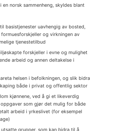
i en norsk sammenheng, skyldes blant
 til basistjenester uavhengig av bosted,
 formuesforskjeller og virkningen av
imelige tjenestetilbud
jøskapte forskjeller i evne og mulighet
ivende arbeid og annen deltakelse i
reta helsen i befolkningen, og slik bidra
iskaping både i privat og offentlig sektor
llom kjønnene, ved å gi et likeverdig
eta oppgaver som gjør det mulig for både
talt arbeid i yrkeslivet (for eksempel
hage)
 utsatte grupper, som kan bidra til å