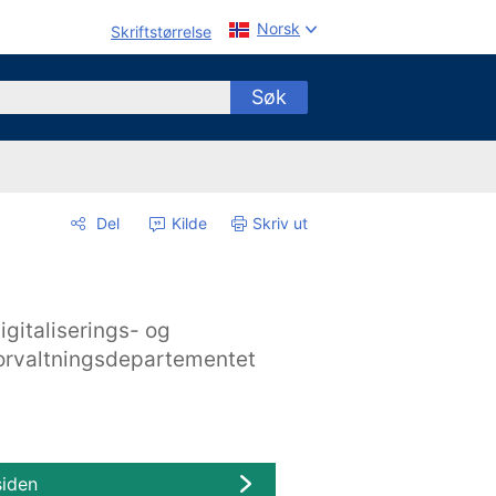
Norsk
Skriftstørrelse
Søk
Del
Kilde
Skriv ut
igitaliserings- og
orvaltningsdepartementet
siden