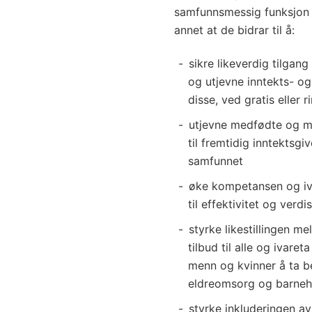
samfunnsmessig funksjon 
annet at de bidrar til å:
sikre likeverdig tilgang
og utjevne inntekts- og
disse, ved gratis eller r
utjevne medfødte og mil
til fremtidig inntektsg
samfunnet
øke kompetansen og iva
til effektivitet og verd
styrke likestillingen me
tilbud til alle og ivar
menn og kvinner å ta be
eldreomsorg og barne
styrke inkluderingen av