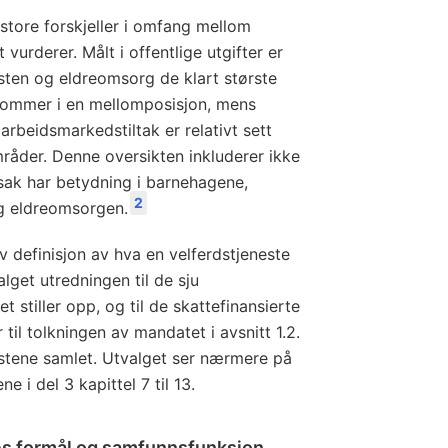
 store forskjeller i omfang mellom
vurderer. Målt i offentlige utgifter er
esten og eldreomsorg de klart største
ommer i en mellomposisjon, mens
rbeidsmarkedstiltak er relativt sett
råder. Denne oversikten inkluderer ikke
sak har betydning i barnehagene,
2
og eldreomsorgen.
iv definisjon av hva en velferdstjeneste
alget utredningen til de sju
stiller opp, og til de skattefinansierte
 til tolkningen av mandatet i avsnitt 1.2.
estene samlet. Utvalget ser nærmere på
 i del 3 kapittel 7 til 13.
es formål og samfunnsfunksjon