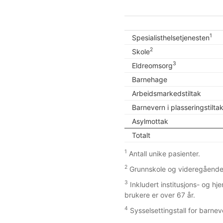
1
Spesialisthelsetjenesten
2
Skole
3
Eldreomsorg
Barnehage
Arbeidsmarkedstiltak
Barnevern i plasseringstilta
Asylmottak
Totalt
1
Antall unike pasienter.
2
Grunnskole og videregående
3
Inkludert institusjons- og h
brukere er over 67 år.
4
Sysselsettingstall for barnev