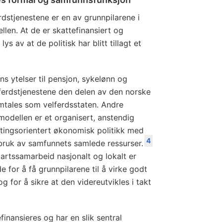
rdstjenestene er en av grunnpilarene i
en. At de er skattefinansiert og
ys av at de politisk har blitt tillagt et
 ytelser til pensjon, sykelønn og
ferdstjenestene den delen av den norske
tales som velferdsstaten. Andre
modellen er et organisert, anstendig
ettingsorientert økonomisk politikk med
4
 bruk av samfunnets samlede ressurser.
rtssamarbeid nasjonalt og lokalt er
 for å få grunnpilarene til å virke godt
 for å sikre at den videreutvikles i takt
finansieres og har en slik sentral