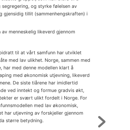
g segregering, og styrke følelsen av
og gjensidig tillit (sammenhengskraften) i
n av menneskelig likeverd gjennom
dratt til at vårt samfunn har utviklet
måte med lav ulikhet. Norge, sammen med
, har med denne modellen klart å
aping med økonomisk utjevning, likeverd
nene. De siste tiårene har imidlertid
de ved inntekt og formue gradvis økt,
tekter er svært ulikt fordelt i Norge. For
mfunnsmodellen med lav økonomisk,
et har utjevning av forskjeller gjennom
da større betydning.