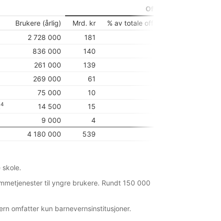
Offentlige utgifter
Brukere (årlig)
Mrd. kr
% av totale offentlige utgifter
% 
2 728 000
181
8,7
836 000
140
6,7
261 000
139
6,7
269 000
61
2,9
75 000
10
0,5
4
k
14 500
15
0,7
9 000
4
0,2
4 180 000
539
25,9
 skole.
jemmetjenester til yngre brukere. Rundt 150 000
ern omfatter kun barnevernsinstitusjoner.