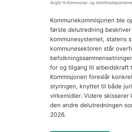
Avgitt til Kommunal- og distriktsdepartem
Kommunekommisjonen ble oppn
første delutredning beskrive
kommunesystemet, statens st
kommunesektoren står overfor
befolkningssammensetningen
for og tilgang til arbeidskraft
Kommisjonen foreslår konkret
styringen, knyttet til både j
virkemidler. Videre skissere
den andre delutredningen som
2026.