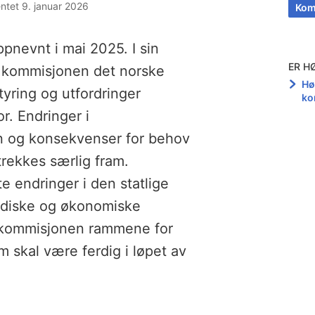
entet 9. januar 2026
Kom
evnt i mai 2025. I sin
ER H
r kommisjonen det norske
Hø
yring og utfordringer
ko
. Endringer i
 og konsekvenser for behov
 trekkes særlig fram.
e endringer i den statlige
uridiske og økonomiske
r kommisjonen rammene for
 skal være ferdig i løpet av