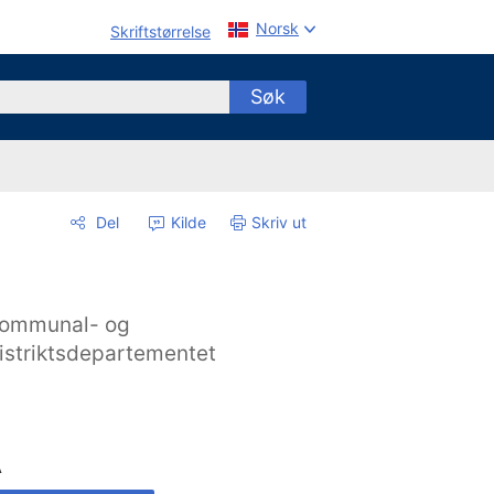
Norsk
Skriftstørrelse
Søk
Del
Kilde
Skriv ut
ommunal- og
istriktsdepartementet
A