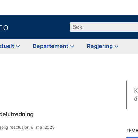
no
Søk
ktuelt
Departement
Regjering
K
d
elutredning
elig resolusjon 9. mai 2025
TEM