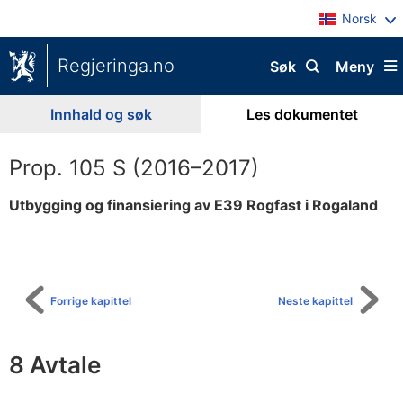
Norsk
Regjeringa.no
Søk
Meny
Innhald og søk
Les dokumentet
Prop. 105 S (2016–2017)
Utbygging og finansiering av E39 Rogfast i Rogaland
Til
innhaldsliste
Forrige kapittel
Neste kapittel
8 Avtale