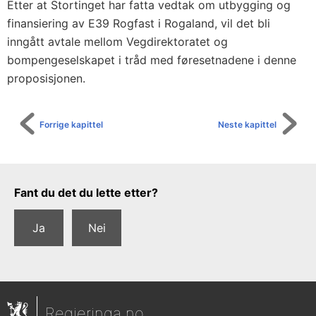
Etter at Stortinget har fatta vedtak om utbygging og
finansiering av E39 Rogfast i Rogaland, vil det bli
inngått avtale mellom Vegdirektoratet og
bompengeselskapet i tråd med føresetnadene i denne
proposisjonen.
Forrige kapittel
Neste kapittel
Tilbakemeldingsskjema
Fant du det du lette etter?
Ja
Nei
Regjeringa.no