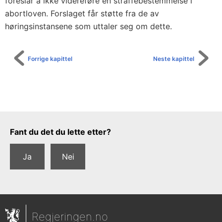
foreslår å ikke videreføre en straffebestemmelse i
abortloven. Forslaget får støtte fra de av
høringsinstansene som uttaler seg om dette.
Forrige kapittel
Neste kapittel
Tilbakemeldingsskjema
Fant du det du lette etter?
Ja
Nei
Regjeringen.no