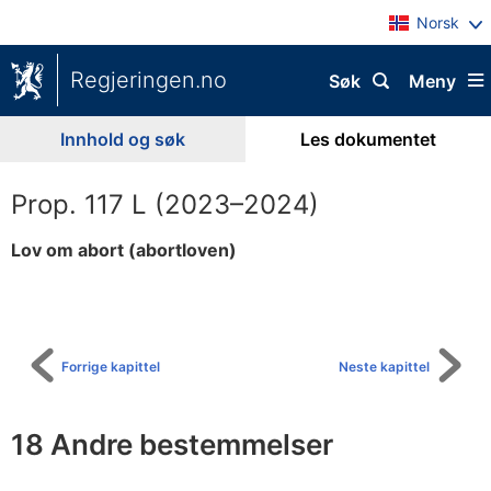
Norsk
Regjeringen.no
Søk
Meny
Innhold og søk
Les dokumentet
Prop. 117 L (2023–2024)
Lov om abort (abortloven)
Til
innholdsfortegnelse
Forrige kapittel
Neste kapittel
18 Andre bestemmelser