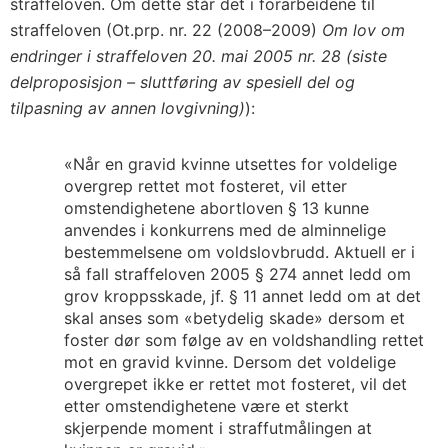
straffeloven. Om dette står det i forarbeidene til
straffeloven (Ot.prp. nr. 22 (2008–2009)
Om lov om
endringer i straffeloven 20. mai 2005 nr. 28 (siste
delproposisjon – sluttføring av spesiell del og
tilpasning av annen lovgivning)
):
«Når en gravid kvinne utsettes for voldelige
overgrep rettet mot fosteret, vil etter
omstendighetene abortloven § 13 kunne
anvendes i konkurrens med de alminnelige
bestemmelsene om voldslovbrudd. Aktuell er i
så fall straffeloven 2005 § 274 annet ledd om
grov kroppsskade, jf. § 11 annet ledd om at det
skal anses som «betydelig skade» dersom et
foster dør som følge av en voldshandling rettet
mot en gravid kvinne. Dersom det voldelige
overgrepet ikke er rettet mot fosteret, vil det
etter omstendighetene være et sterkt
skjerpende moment i straffutmålingen at