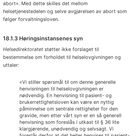
abort». Med dette skilles det mellom
helsetjenestedelen og selve avgjørelsen av abort som
følger forvaltningsloven.
18.1.3 Høringsinstansenes syn
Helsedirektoratet
støtter ikke forslaget til
bestemmelse om forholdet til helselovgivningen og
uttaler:
«Vi stiller spørsmål til om denne generelle
henvisningen til helselovgivningen er
nødvendig. En henvisning til pasient- og
brukerrettighetsloven kan være en nyttig
påminnelse om sentrale rettigheter for den
gravide, men etter vårt syn er en så generell
henvisning som foreslås i utkast til § 36 lite
klargjørende, unødvendig og selvsagt. Vi
foreslår derfor at det heller henvises til pasient-