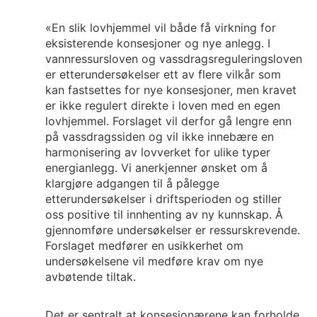
«En slik lovhjemmel vil både få virkning for
eksisterende konsesjoner og nye anlegg. I
vannressursloven og vassdragsreguleringsloven
er etterundersøkelser ett av flere vilkår som
kan fastsettes for nye konsesjoner, men kravet
er ikke regulert direkte i loven med en egen
lovhjemmel. Forslaget vil derfor gå lengre enn
på vassdragssiden og vil ikke innebære en
harmonisering av lovverket for ulike typer
energianlegg. Vi anerkjenner ønsket om å
klargjøre adgangen til å pålegge
etterundersøkelser i driftsperioden og stiller
oss positive til innhenting av ny kunnskap. Å
gjennomføre undersøkelser er ressurskrevende.
Forslaget medfører en usikkerhet om
undersøkelsene vil medføre krav om nye
avbøtende tiltak.
Det er sentralt at konsesjonærene kan forholde