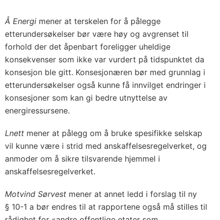
Å Energi
mener at terskelen for å pålegge
etterundersøkelser bør være høy og avgrenset til
forhold der det åpenbart foreligger uheldige
konsekvenser som ikke var vurdert på tidspunktet da
konsesjon ble gitt. Konsesjonæren bør med grunnlag i
etterundersøkelser også kunne få innvilget endringer i
konsesjoner som kan gi bedre utnyttelse av
energiressursene.
Lnett
mener at pålegg om å bruke spesifikke selskap
vil kunne være i strid med anskaffelsesregelverket, og
anmoder om å sikre tilsvarende hjemmel i
anskaffelsesregelverket.
Motvind Sørvest
mener at annet ledd i forslag til ny
§ 10-1 a bør endres til at rapportene også må stilles til
rådighet for «andre offentlige etater som