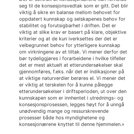
seg til de konsesjonsvedtak som er gitt. Det blir
viktig å sikre en balanse mellom behovet for
oppdatert kunnskap og selskapenes behov for
stabilitet og forutsigbarhet i driften. Det er
viktig at slike krav er basert på klare, objektive
kriterier og at de kun iverksettes der det er
velbegrunnet behov for ytterligere kunnskap
om virkningene av et tiltak. Vi mener derfor det
bør tydeliggjøres i forarbeidene i hvilke tilfeller
det er mest aktuelt at etterundersøkelser skal
gjennomføres, f.eks. når det er indikasjoner på
at viktige naturverdier berøres el. Vi mener det
er viktig at terskelen for å kunne pålegge
etterundersøkelser i driftsperioden, ut over den
kunnskapen som er innhentet i utrednings- og
konsesjonsprosessen, legges høyt for å unngå
unødvendig mange og ressurskrevende
prosesser både hos myndighetene og
konsesjonærene knyttet til denne hjemmelen.»