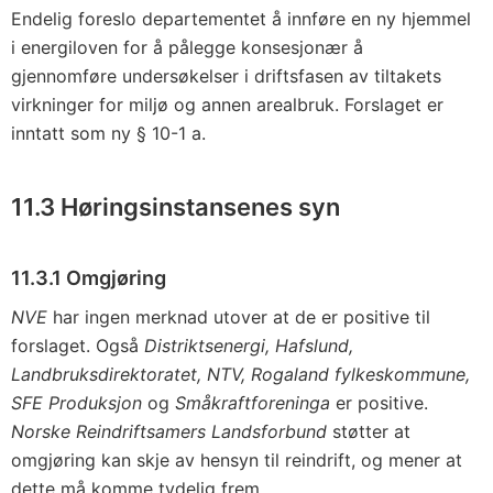
Endelig foreslo departementet å innføre en ny hjemmel
i energiloven for å pålegge konsesjonær å
gjennomføre undersøkelser i driftsfasen av tiltakets
virkninger for miljø og annen arealbruk. Forslaget er
inntatt som ny § 10-1 a.
11.3 Høringsinstansenes syn
11.3.1 Omgjøring
NVE
har ingen merknad utover at de er positive til
forslaget. Også
Distriktsenergi, Hafslund,
Landbruksdirektoratet, NTV, Rogaland fylkeskommune,
SFE Produksjon
og
Småkraftforeninga
er positive.
Norske Reindriftsamers Landsforbund
støtter at
omgjøring kan skje av hensyn til reindrift, og mener at
dette må komme tydelig frem.