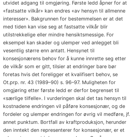
utvidet adgang til omgjøring. Første ledd åpner for at
«fastsatte vilkår» kan endres «av hensyn til allmenne
interesser». Bakgrunnen for bestemmelsen er at det
med tiden kan vise seg at fastsatte vilkår blir
utilstrekkelige eller mindre hensiktsmessige. For
eksempel kan skader og ulemper ved anlegget bli
vesentlig større enn antatt. Hensynet til
konsesjonærens behov for å kunne innrette seg etter
de vilkår som er gitt, tilsier at endringer bare bør
foretas hvis det foreligger et kvalifisert behov, se
Ot.prp. nr. 43 (1989–90) s. 96–97. Muligheten for
omgjøring etter første ledd er derfor begrenset til
«særlige tilfelle». I vurderingen skal det tas hensyn til
kostnadene endringen vil påføre konsesjonær, og de
fordeler og ulemper endringen for øvrig vil medføre, jf.
annet punktum. Bortfall av kraftproduksjon, herunder
den inntekt den representerer for konsesjonær, er et