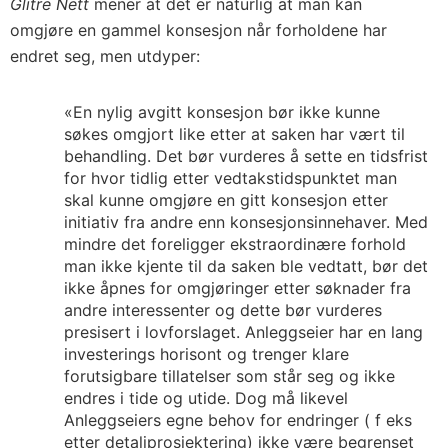
Glitre Nett
mener at det er naturlig at man kan
omgjøre en gammel konsesjon når forholdene har
endret seg, men utdyper:
«En nylig avgitt konsesjon bør ikke kunne
søkes omgjort like etter at saken har vært til
behandling. Det bør vurderes å sette en tidsfrist
for hvor tidlig etter vedtakstidspunktet man
skal kunne omgjøre en gitt konsesjon etter
initiativ fra andre enn konsesjonsinnehaver. Med
mindre det foreligger ekstraordinære forhold
man ikke kjente til da saken ble vedtatt, bør det
ikke åpnes for omgjøringer etter søknader fra
andre interessenter og dette bør vurderes
presisert i lovforslaget. Anleggseier har en lang
investerings horisont og trenger klare
forutsigbare tillatelser som står seg og ikke
endres i tide og utide. Dog må likevel
Anleggseiers egne behov for endringer ( f eks
etter detaljprosjektering) ikke være begrenset