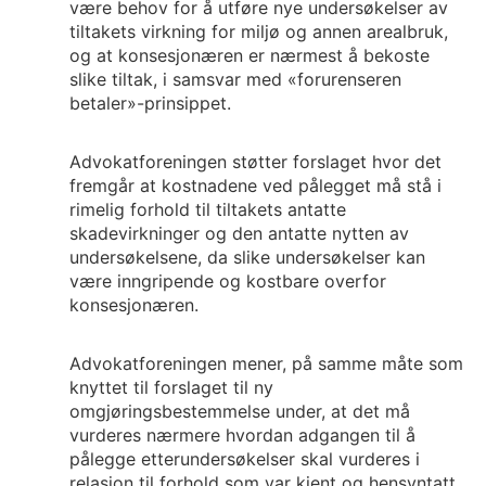
være behov for å utføre nye undersøkelser av
tiltakets virkning for miljø og annen arealbruk,
og at konsesjonæren er nærmest å bekoste
slike tiltak, i samsvar med «forurenseren
betaler»-prinsippet.
Advokatforeningen støtter forslaget hvor det
fremgår at kostnadene ved pålegget må stå i
rimelig forhold til tiltakets antatte
skadevirkninger og den antatte nytten av
undersøkelsene, da slike undersøkelser kan
være inngripende og kostbare overfor
konsesjonæren.
Advokatforeningen mener, på samme måte som
knyttet til forslaget til ny
omgjøringsbestemmelse under, at det må
vurderes nærmere hvordan adgangen til å
pålegge etterundersøkelser skal vurderes i
relasjon til forhold som var kjent og hensyntatt