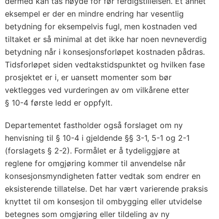
dermed kan tas høyde for før ferdigstillelsen. Et annet
eksempel er der en mindre endring har vesentlig
betydning for eksempelvis fugl, men kostnaden ved
tiltaket er så minimal at det ikke har noen nevneverdig
betydning når i konsesjonsforløpet kostnaden pådras.
Tidsforløpet siden vedtakstidspunktet og hvilken fase
prosjektet er i, er uansett momenter som bør
vektlegges ved vurderingen av om vilkårene etter
§ 10-4 første ledd er oppfylt.
Departementet fastholder også forslaget om ny
henvisning til § 10-4 i gjeldende §§ 3-1, 5-1 og 2-1
(forslagets § 2-2). Formålet er å tydeliggjøre at
reglene for omgjøring kommer til anvendelse når
konsesjonsmyndigheten fatter vedtak som endrer en
eksisterende tillatelse. Det har vært varierende praksis
knyttet til om konsesjon til ombygging eller utvidelse
betegnes som omgjøring eller tildeling av ny