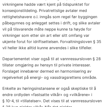
virkningene hadde vært kjent på tidspunktet for
konsesjonstildeling. Privatrettslige avtaler med
rettighetshavere o.l. inngås som regel før byggingen
påbegynnes og anlegget settes i drift, og slike avtaler
vil på tilsvarende måte neppe kunne ta høyde for
virkninger som etter sin art eller sitt omfang var
ukjente forut for idriftsettelsen. Forvaltningsloven § 35
vil heller ikke alltid kunne anvendes i slike tilfeller.
Departementet viser også til at vannressursloven § 28
tillater omgjøring av hensyn til private interesser.
Forslaget innebærer dermed en harmonisering av
regelverket på energi- og vassdragsrettens område.
Enkelte av høringsinstansene er også skeptiske til å
endre ordlyden «fastsatte vilkår» og «vilkårene» i
§ 10-4, til «tillatelser». Det vises til at vannressursloven