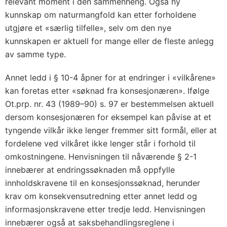
relevant moment i den sammenheng. Også ny
kunnskap om naturmangfold kan etter forholdene
utgjøre et «særlig tilfelle», selv om den nye
kunnskapen er aktuell for mange eller de fleste anlegg
av samme type.
Annet ledd i § 10-4 åpner for at endringer i «vilkårene»
kan foretas etter «søknad fra konsesjonæren». Ifølge
Ot.prp. nr. 43 (1989–90) s. 97 er bestemmelsen aktuell
dersom konsesjonæren for eksempel kan påvise at et
tyngende vilkår ikke lenger fremmer sitt formål, eller at
fordelene ved vilkåret ikke lenger står i forhold til
omkostningene. Henvisningen til nåværende § 2-1
innebærer at endringssøknaden må oppfylle
innholdskravene til en konsesjonssøknad, herunder
krav om konsekvensutredning etter annet ledd og
informasjonskravene etter tredje ledd. Henvisningen
innebærer også at saksbehandlingsreglene i