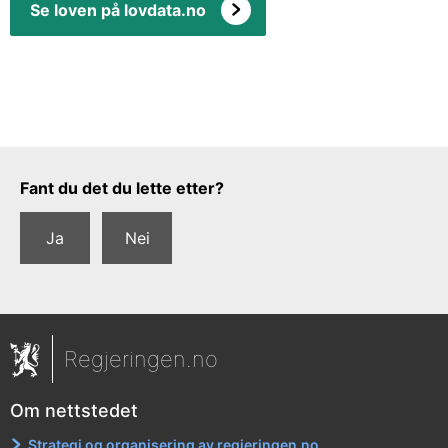
Se loven på lovdata.no
Tilbakemeldingsskjema
Fant du det du lette etter?
Ja
Nei
Regjeringen.no
Om nettstedet
Strategi og organisering av regjeringen.no