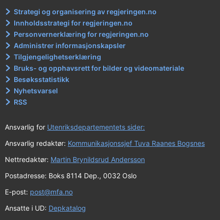
r
Strategi og organisering av regjeringen.no
i
Innholdsstrategi for regjeringen.no
n
Personvernerklæring for regjeringen.no
g
Administrer informasjonskapsler
a
Tilgjengelighetserklæring
Bruks- og opphavsrett for bilder og videomateriale
v
Besøksstatistikk
n
Nyhetsvarsel
e
RSS
t
t
Ansvarlig for
Utenriksdepartementets sider:
-
Ansvarlig redaktør:
Kommunikasjonssjef Tuva Raanes Bogsnes
o
Nettredaktør:
Martin Brynildsrud Andersson
g
Postadresse: Boks 8114 Dep., 0032 Oslo
i
E-post:
post@mfa.no
n
f
Ansatte i UD:
Depkatalog