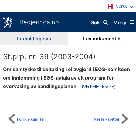
Norsk
Regjeringa.no
Søk
Meny
Innhald og søk
Les dokumentet
St.prp. nr. 39 (2003-2004)
Om samtykke til deltaking i ei avgjerd i EØS-komiteen
om innlemming i EØS-avtala av eit program for
e
overvaking av handlingsplanen
...
(Vis heile tittelen)
Til
-
innhaldsliste
E
u
r
Forrige kapittel
Neste kapittel
o