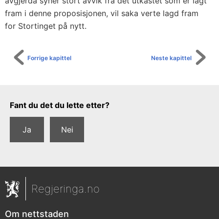
avgjerda syner stort avvik frå det utkastet som er lagt
v
fram i denne proposisjonen, vil saka verte lagd fram
g
for Stortinget på nytt.
o
d
p
Forrige kapittel
Neste kapittel
r
a
k
Tilbakemeldingsskjema
Fant du det du lette etter?
s
i
Ja
Nei
s
o
g
b
Regjeringa.no
e
t
Om nettstaden