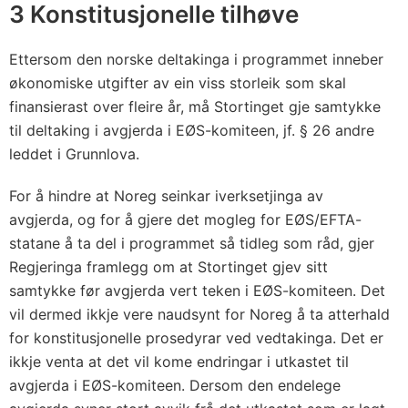
p
3 Konstitusjonelle tilhøve
a
2
Ettersom den norske deltakinga i programmet inneber
0
økonomiske utgifter av ein viss storleik som skal
0
finansierast over fleire år, må Stortinget gje samtykke
5
til deltaking i avgjerda i EØS-komiteen, jf. § 26 andre
leddet i Grunnlova.
,
s
For å hindre at Noreg seinkar iverksetjinga av
p
avgjerda, og for å gjere det mogleg for EØS/EFTA-
r
statane å ta del i programmet så tidleg som råd, gjer
e
Regjeringa framlegg om at Stortinget gjev sitt
i
samtykke før avgjerda vert teken i EØS-komiteen. Det
i
vil dermed ikkje vere naudsynt for Noreg å ta atterhald
n
for konstitusjonelle prosedyrar ved vedtakinga. Det er
g
ikkje venta at det vil kome endringar i utkastet til
a
avgjerda i EØS-komiteen. Dersom den endelege