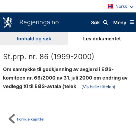
Norsk
Regjeringa.no
Søk
Meny
Innhald og søk
Les dokumentet
St.prp. nr. 86 (1999-2000)
Om samtykke til godkjenning av avgjerd i EØS-
komiteen nr. 66/2000 av 31. juli 2000 om endring av
o
vedlegg XI til EØS-avtala (telek
...
(Vis heile tittelen)
Til
m
innhaldsliste
m
u
n
Forrige kapittel
i