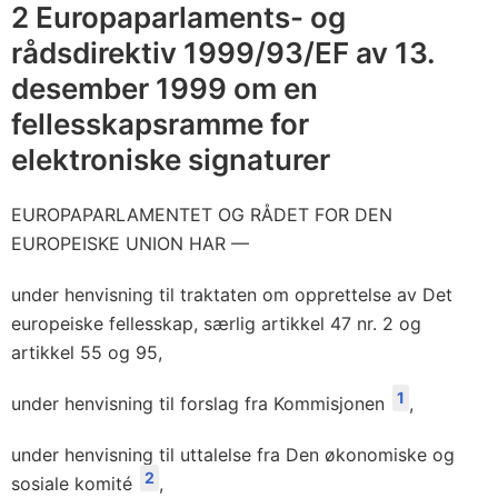
k
2 Europaparlaments- og
a
rådsdirektiv 1999/93/EF av 13.
s
desember 1999 om en
j
fellesskapsramme for
o
elektroniske signaturer
n
s
EUROPAPARLAMENTET OG RÅDET FOR DEN
t
EUROPEISKE UNION HAR —
e
n
under henvisning til traktaten om opprettelse av Det
e
europeiske fellesskap, særlig artikkel 47 nr. 2 og
s
artikkel 55 og 95,
t
1
under henvisning til forslag fra Kommisjonen
,
e
r
under henvisning til uttalelse fra Den økonomiske og
)
2
sosiale komité
,