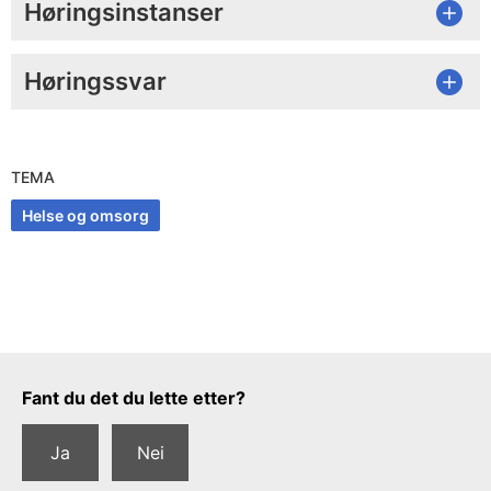
Høringsinstanser
Høringssvar
TEMA
Helse og omsorg
Tilbakemeldingsskjema
Fant du det du lette etter?
Ja
Nei