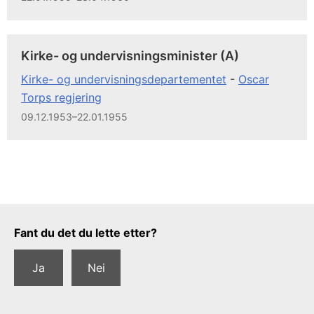
Kirke- og undervisningsminister (A)
Kirke- og undervisningsdepartementet
-
Oscar
Torps regjering
09.12.1953–22.01.1955
Tilbakemeldingsskjema
Fant du det du lette etter?
Ja
Nei