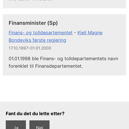
Finansminister (Sp)
Finans- og tolldepartementet
-
Kjell Magne
Bondeviks første regjering
17.10.1997–01.01.2000
01.01.1998 ble Finans- og tolldepartementets navn
forenklet til Finansdepartementet.
Tilbakemeldingsskjema
Fant du det du lette etter?
Ja
Nei