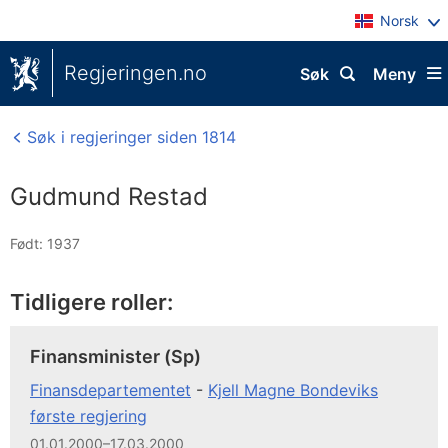
Norsk
Regjeringen.no
Søk
Meny
Søk i regjeringer siden 1814
Gudmund Restad
Født: 1937
Tidligere roller:
Finansminister (Sp)
Finansdepartementet
-
Kjell Magne Bondeviks
første regjering
01.01.2000–17.03.2000