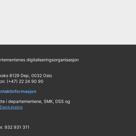
rtementenes digitaliseringsorganisasjon
)
boks 8129 Dep, 0032 Oslo
fon: (+47) 22 24 90 90
ntaktinformasjon
tte i departementene, SMK, DSS og
Depkatalog
nr. 932 931 311