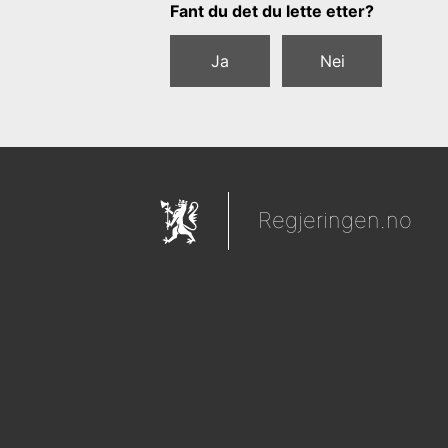
Tilbakemeldingsskjema
Fant du det du lette etter?
Ja
Nei
Regjeringen.no