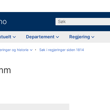
no
Søk
ktuelt
Departement
Regjering
eringer og historie
Søk i regjeringer siden 1814
amm