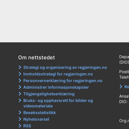
Depa
Om nettstedet
(DIO
Strategi og organisering av regjeringen.no
Post
Innholdsstrategi for regjeringen.no
Tele
Personvernerklæring for regjeringen.no
Ko
Administrer informasjonskapsler
Tilgjengelighetserklæring
Ansa
Bruks- og opphavsrett for bilder og
DIO:
videomateriale
Besøksstatistikk
Nyhetsvarsel
Org.
RSS