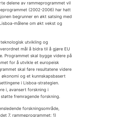
rte delene av rammeprogrammet vil
mmeprogrammet (2002-2006) har hatt
jonen begrunner en økt satsing med
 Lisboa-målene om økt vekst og
teknologisk utvikling og
erordnet mål å bidra til å gjøre EU
de. Programmet skal bygge videre på
met for å utvikle et europeisk
rammet skal føre resultatene videre
t økonomi og et kunnskapsbasert
ettingene i Lisboa-strategien.
e i, avansert forskning i
 støtte fremragende forskning.
rdensledende forskningsområde,
 i det 7. rammeprogrammet: 1)