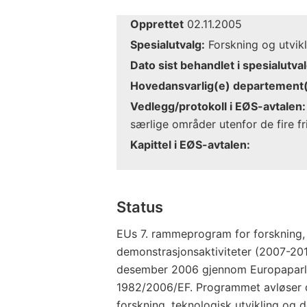
Opprettet
02.11.2005
Spesialutvalg:
Forskning og utvikl
Dato sist behandlet i spesialutval
Hovedansvarlig(e) departement(
Vedlegg/protokoll i EØS-avtalen:
særlige områder utenfor de fire fr
Kapittel i EØS-avtalen:
Status
EUs 7. rammeprogram for forskning, 
demonstrasjonsaktiviteter (2007-2013
desember 2006 gjennom Europaparla
1982/2006/EF. Programmet avløser 
forskning, teknologisk utvikling og 