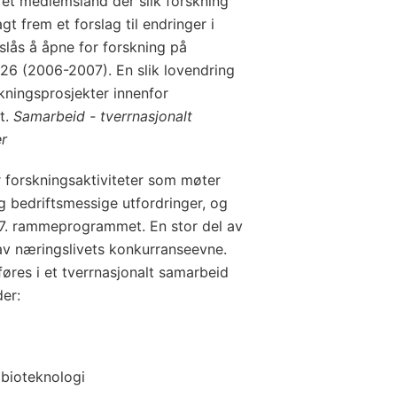
 i et medlemsland der slik forskning
agt frem et forslag til endringer i
eslås å åpne for forskning på
. 26 (2006-2007). En slik lovendring
skningsprosjekter innenfor
t.
Samarbeid - tverrnasjonalt
er
forskningsaktiviteter som møter
g bedriftsmessige utfordringer, og
 7. rammeprogrammet. En stor del av
 av næringslivets konkurranseevne.
øres i et tverrnasjonalt samarbeid
er:
bioteknologi