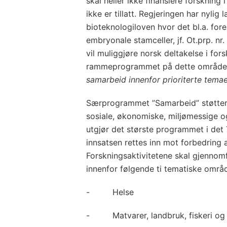
skal heller ikke finansiere forskning
ikke er tillatt. Regjeringen har nylig l
bioteknologiloven hvor det bl.a. for
embryonale stamceller, jf. Ot.prp. nr
vil muliggjøre norsk deltakelse i for
rammeprogrammet på dette område
samarbeid innenfor prioriterte tema
Særprogrammet ”Samarbeid” støtter 
sosiale, økonomiske, miljømessige o
utgjør det største programmet i det
innsatsen rettes inn mot forbedring
Forskningsaktivitetene skal gjennomf
innenfor følgende ti tematiske områd
- Helse
- Matvarer, landbruk, fiskeri og 