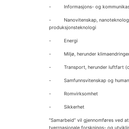
- Informasjons- og kommunikasj
- Nanovitenskap, nanoteknologi, 
produksjonsteknologi
- Energi
- Miljø, herunder klimaendringe
- Transport, herunder luftfart (o
- Samfunnsvitenskap og human
- Romvirksomhet
- Sikkerhet
”Samarbeid” vil gjennomføres ved at d
tverrnasjonale forsknings- og utvikl