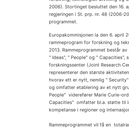
2006). Stortinget besluttet den 16. ap
regjeringen i St. prp. nr. 48 (2006-2
programmet.
Europakommisjonen la den 6. april 200
rammeprogram for forskning og tekn
2013. Rammeprogrammet består av f
" Ideas", " People" og " Capacities",
forskningssenter (Joint Research Ce
representerer den største aktivitete
hvorav ett er nytt, nemlig " Security" 
og omfatter etablering av et nytt gr
People" viderefører Marie Curie-ord
Capacities" omfatter bl.a. støtte til 
kompetanse i regioner og internasjo
Rammeprogrammet vil få en totalra