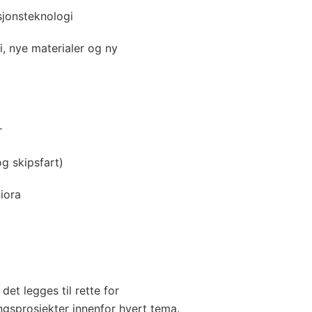
onsteknologi
nye materialer og ny
r
g skipsfart)
iora
et legges til rette for
ingsprosjekter innenfor hvert tema.