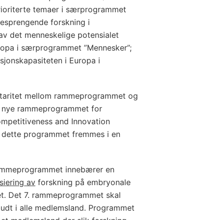
rioriterte temaer i særprogrammet
nsesprengende forskning i
av det menneskelige potensialet
uropa i særprogrammet ”Mennesker”;
sjonskapasiteten i Europa i
entaritet mellom rammeprogrammet og
t nye rammeprogrammet for
mpetitiveness and Innovation
i dette programmet fremmes i en
 rammeprogrammet innebærer en
siering av
forskning på embryonale
et. Det 7. rammeprogrammet skal
rbudt i alle medlemsland. Programmet