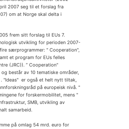
ril 2007 seg til et forslag fra
007) om at Norge skal delta i
5 frem sitt forslag til EUs 7.
ologisk utvikling for perioden 2007-
ire særprogrammer: " Cooperation",
 samt et program for EUs felles
ntre (JRC)). ” Cooperation"
n og består av 10 tematiske områder,
. "Ideas" er også et helt nytt tiltak,
unnforskningsråd på europeisk nivå. "
ningene for forskermobilitet, mens "
infrastruktur, SMB, utvikling av
nalt samarbeid.
mme på omlag 54 mrd. euro for