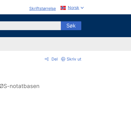
Norsk
Skriftstørrelse
Søk
Del
Skriv ut
ØS-notatbasen