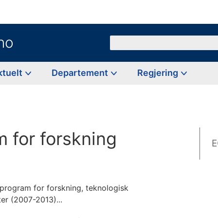
no
Søk
ktuelt
Departement
Regjering
 for forskning
E
program for forskning, teknologisk
er (2007-2013)...