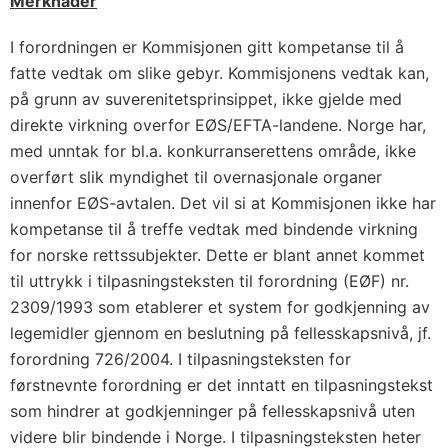
Merknader
I forordningen er Kommisjonen gitt kompetanse til å
fatte vedtak om slike gebyr. Kommisjonens vedtak kan,
på grunn av suverenitetsprinsippet, ikke gjelde med
direkte virkning overfor EØS/EFTA-landene. Norge har,
med unntak for bl.a. konkurranserettens område, ikke
overført slik myndighet til overnasjonale organer
innenfor EØS-avtalen. Det vil si at Kommisjonen ikke har
kompetanse til å treffe vedtak med bindende virkning
for norske rettssubjekter. Dette er blant annet kommet
til uttrykk i tilpasningsteksten til forordning (EØF) nr.
2309/1993 som etablerer et system for godkjenning av
legemidler gjennom en beslutning på fellesskapsnivå, jf.
forordning 726/2004. I tilpasningsteksten for
førstnevnte forordning er det inntatt en tilpasningstekst
som hindrer at godkjenninger på fellesskapsnivå uten
videre blir bindende i Norge. I tilpasningsteksten heter