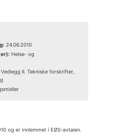
g:
24.06.2010
er):
Helse- og
Vedlegg II. Tekniske forskrifter,
ng
gsmidler
010 og er innlemmet i EØS-avtalen.