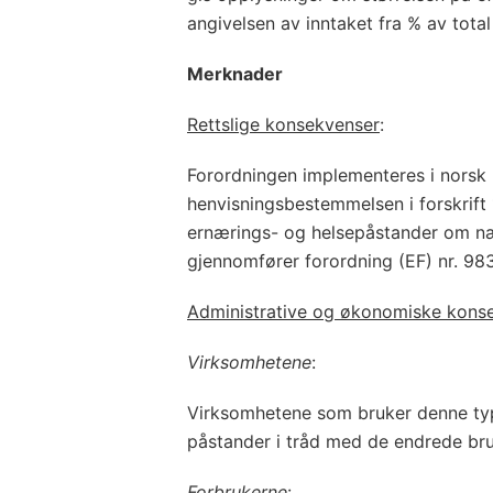
angivelsen av inntaket fra % av total
Merknader
Rettslige konsekvenser
:
Forordningen implementeres i norsk 
henvisningsbestemmelsen i forskrift 
ernærings- og helsepåstander om n
gjennomfører forordning (EF) nr. 98
Administrative og økonomiske kons
Virksomhetene
:
Virksomhetene som bruker denne typ
påstander i tråd med de endrede br
Forbrukerne
: