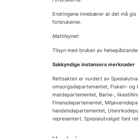
Endringene innebærer at det må gis 
forbrukerne.
Mattilsynet
:
Tilsyn med bruken av helsepåstander 
Sakkyndige instansers merknader
Rettsakten er vurdert av Spesialutv
omsorgsdepartementet, Fiskeri- og 
matdepartementet, Barne-, likestilli
Finansdepartementet, Miljøverndepa
handelsdepartementet, Utenriksdepa
representert. Spesialutvalget fant r