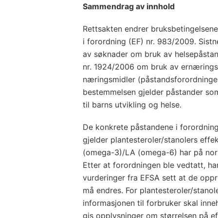
Sammendrag av innhold
Rettsakten endrer bruksbetingelsene 
i forordning (EF) nr. 983/2009. Sistn
av søknader om bruk av helsepåstande
nr. 1924/2006 om bruk av ernærings
næringsmidler (påstandsforordninge
bestemmelsen gjelder påstander som 
til barns utvikling og helse.
De konkrete påstandene i forordnin
gjelder plantesteroler/stanolers eff
(omega-3)/LA (omega-6) har på norm
Etter at forordningen ble vedtatt, 
vurderinger fra EFSA sett at de oppr
må endres. For plantesteroler/stanole
informasjonen til forbruker skal inn
gis opplysninger om størrelsen på e