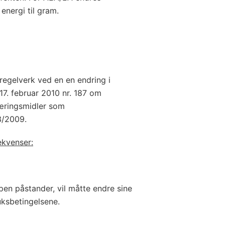
 energi til gram.
regelverk ved en en endring i
17. februar 2010 nr. 187 om
æringsmidler som
3/2009.
ekvenser:
en påstander, vil måtte endre sine
uksbetingelsene.