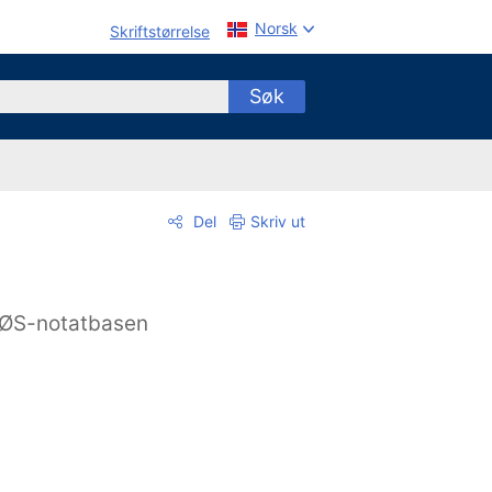
Norsk
Skriftstørrelse
Søk
Del
Skriv ut
ØS-notatbasen