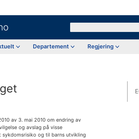
no
Søk
ktuelt
Departement
Regjering
lget
E
2010 av 3. mai 2010 om endring av
vilgelse og avslag på visse
 sykdomsrisiko og til barns utvikling