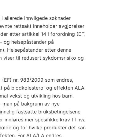
i allerede innvilgede søknader
evnte rettsakt inneholder avgjørelser
r etter artikkel 14 i forordning (EF)
- og helsepåstander på
n). Helsepåstander etter denne
viser til redusert sykdomsrisiko og
g (EF) nr. 983/2009 som endres,
ekt på blodkolesterol og effekten ALA
al vekst og utvikling hos barn.
har man på bakgrunn av nye
innelig fastsatte bruksbetingelsene
r innføres mer spesifikke krav til hva
eholde og for hvilke produkter det kan
ffekten. For ALA/LA endres