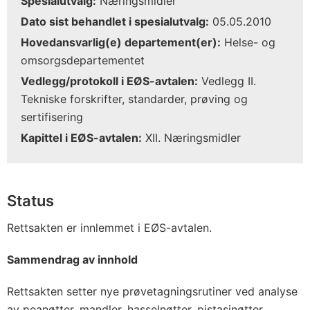
Spesialutvalg:
Næringsmidler
Dato sist behandlet i spesialutvalg:
05.05.2010
Hovedansvarlig(e) departement(er):
Helse- og
omsorgsdepartementet
Vedlegg/protokoll i EØS-avtalen:
Vedlegg II.
Tekniske forskrifter, standarder, prøving og
sertifisering
Kapittel i EØS-avtalen:
XII. Næringsmidler
Status
Rettsakten er innlemmet i EØS-avtalen.
Sammendrag av innhold
Rettsakten setter nye prøvetagningsrutiner ved analyse
av peanøtter, mandler, hasselnøtter, pistasjnøtter,