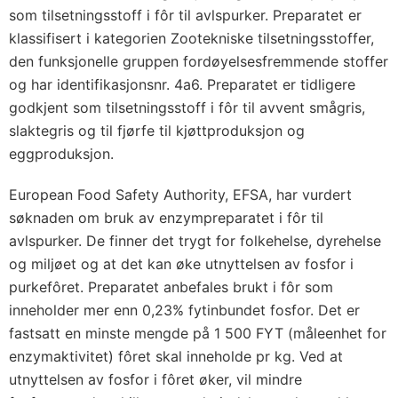
som tilsetningsstoff i fôr til avlspurker. Preparatet er
klassifisert i kategorien Zootekniske tilsetningsstoffer,
den funksjonelle gruppen fordøyelsesfremmende stoffer
og har identifikasjonsnr. 4a6. Preparatet er tidligere
godkjent som tilsetningsstoff i fôr til avvent smågris,
slaktegris og til fjørfe til kjøttproduksjon og
eggproduksjon.
European Food Safety Authority, EFSA, har vurdert
søknaden om bruk av enzympreparatet i fôr til
avlspurker. De finner det trygt for folkehelse, dyrehelse
og miljøet og at det kan øke utnyttelsen av fosfor i
purkefôret. Preparatet anbefales brukt i fôr som
inneholder mer enn 0,23% fytinbundet fosfor. Det er
fastsatt en minste mengde på 1 500 FYT (måleenhet for
enzymaktivitet) fôret skal inneholde pr kg. Ved at
utnyttelsen av fosfor i fôret øker, vil mindre