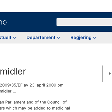
no
Søk
ktuelt
Departement
Regjering
emidler
E
 2009/35/EF av 23. april 2009 om
idler ...
n Parliament and of the Council of
ters which may be added to medicinal