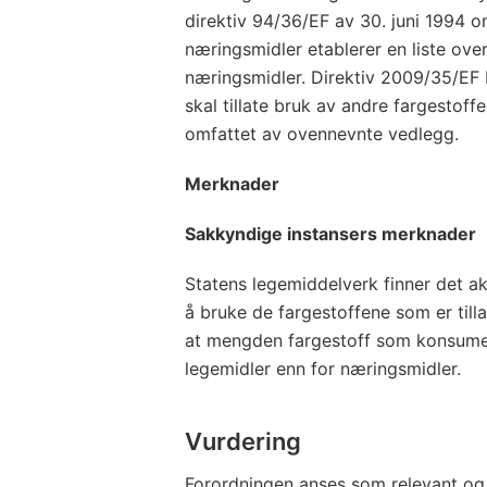
direktiv 94/36/EF av 30. juni 1994 om
næringsmidler etablerer en liste over 
næringsmidler. Direktiv 2009/35/EF
skal tillate bruk av andre fargestoff
omfattet av ovennevnte vedlegg.
Merknader
Sakkyndige instansers merknader
Statens legemiddelverk finner det aks
å bruke de fargestoffene som er till
at mengden fargestoff som konsume
legemidler enn for næringsmidler.
Vurdering
Forordningen anses som relevant og