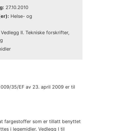
g:
27.10.2010
er):
Helse- og
Vedlegg II. Tekniske forskrifter,
ng
idler
009/35/EF av 23. april 2009 er til
at fargestoffer som er tillatt benyttet
es i legemidler. Vedlegg I til