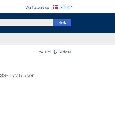
Norsk
Skriftstørrelse
Søk
Del
Skriv ut
ØS-notatbasen