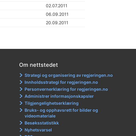
02.07.2011
06.09.2011
20.09.2011
Om nettstedet
Strategi og organisering av regjeringen.no
Innholdsstrategi for regjeringen.no
Personvernerklæring for regjeringen.no
Administrer informasjonskapsler
Tilgjengelighetserklæring
Bruks- og opphavsrett for bilder og
videomateriale
Besøksstatistikk
Nyhetsvarsel