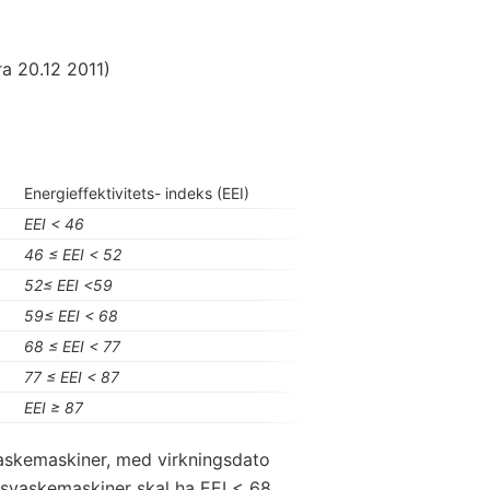
ra 20.12 2011)
Energieffektivitets- indeks (EEI)
EEI < 46
46 ≤
EEI < 52
52≤
EEI <59
59≤
EEI < 68
68 ≤
EEI < 77
77 ≤
EEI < 87
EEI ≥
87
askemaskiner, med virkningsdato
ngsvaskemaskiner skal ha EEI < 68.