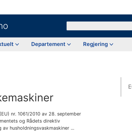
no
Søk
ktuelt
Departement
Regjering
E
kemaskiner
(EU) nr. 1061/2010 av 28. september
mentets og Rådets direktiv
av husholdningsvaskmaskiner ...