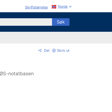
Norsk
Skriftstørrelse
Søk
Del
Skriv ut
ØS-notatbasen