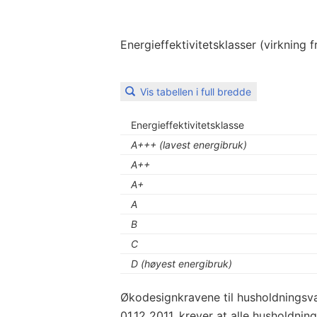
Energieffektivitetsklasser (virkning f
Vis tabellen i full bredde
Energieffektivitetsklasse
A+++ (lavest energibruk)
A++
A+
A
B
C
D (høyest energibruk)
Økodesignkravene til husholdningsv
01.12 2011, krever at alle husholdni