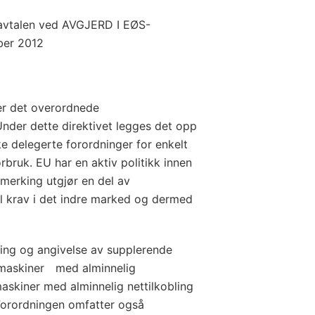
-avtalen ved AVGJERD I EØS-
ber 2012
er det overordnede
nder dette direktivet legges det opp
e delegerte forordninger for enkelt
orbruk. EU har en aktiv politikk innen
l merking utgjør en del av
til krav i det indre marked og dermed
king og angivelse av supplerende
emaskiner med alminnelig
askiner med alminnelig nettilkobling
Forordningen omfatter også