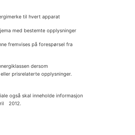
ergimerke til hvert apparat
skjema med bestemte opplysninger
nne fremvises på forespørsel fra
energiklassen dersom
ller prisrelaterte opplysninger.
iale også skal inneholde informasjon
ril 2012.