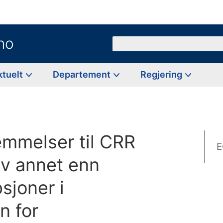
no
Søk
ktuelt
Departement
Regjering
emmelser til CRR
E
v annet enn
psjoner i
n for