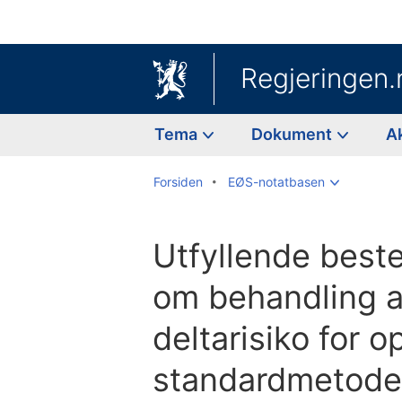
Regjeringen.
Tema
Dokument
A
Forsiden
EØS-notatbasen
Utfyllende best
om behandling a
deltarisiko for o
standardmetode