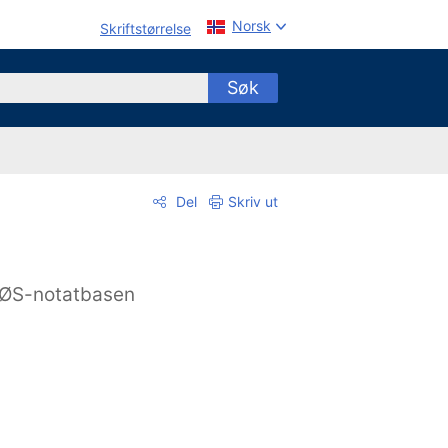
Norsk
Skriftstørrelse
Søk
Del
Skriv ut
ØS-notatbasen