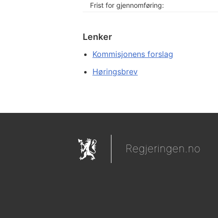
Frist for gjennomføring:
Lenker
Kommisjonens forslag
Høringsbrev
Regjeringen.no