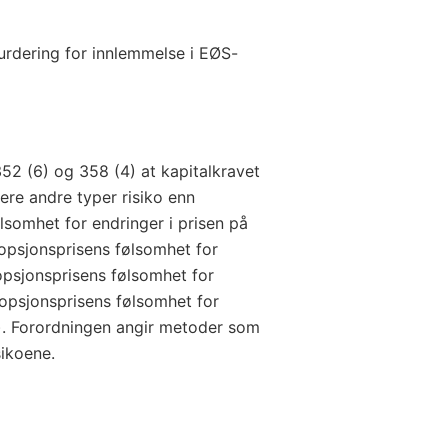
vurdering for innlemmelse i EØS-
352 (6) og 358 (4) at kapitalkravet
ere andre typer risiko enn
ølsomhet for endringer i prisen på
opsjonsprisens følsomhet for
, opsjonsprisens følsomhet for
t opsjonsprisens følsomhet for
ho). Forordningen angir metoder som
sikoene.