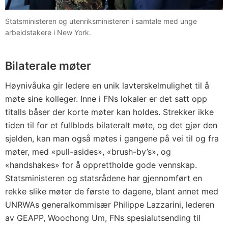
Statsministeren og utenriksministeren i samtale med unge
arbeidstakere i New York.
Bilaterale møter
Høynivåuka gir ledere en unik lavterskelmulighet til å
møte sine kolleger. Inne i FNs lokaler er det satt opp
titalls båser der korte møter kan holdes. Strekker ikke
tiden til for et fullblods bilateralt møte, og det gjør den
sjelden, kan man også møtes i gangene på vei til og fra
møter, med «pull-asides», «brush-by’s», og
«handshakes» for å opprettholde gode vennskap.
Statsministeren og statsrådene har gjennomført en
rekke slike møter de første to dagene, blant annet med
UNRWAs generalkommisær Philippe Lazzarini, lederen
av GEAPP, Woochong Um, FNs spesialutsending til