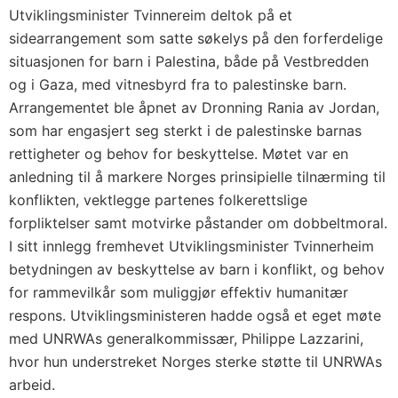
Utviklingsminister Tvinnereim deltok på et
sidearrangement som satte søkelys på den forferdelige
situasjonen for barn i Palestina, både på Vestbredden
og i Gaza, med vitnesbyrd fra to palestinske barn.
Arrangementet ble åpnet av Dronning Rania av Jordan,
som har engasjert seg sterkt i de palestinske barnas
rettigheter og behov for beskyttelse. Møtet var en
anledning til å markere Norges prinsipielle tilnærming til
konflikten, vektlegge partenes folkerettslige
forpliktelser samt motvirke påstander om dobbeltmoral.
I sitt innlegg fremhevet Utviklingsminister Tvinnerheim
betydningen av beskyttelse av barn i konflikt, og behov
for rammevilkår som muliggjør effektiv humanitær
respons. Utviklingsministeren hadde også et eget møte
med UNRWAs generalkommissær, Philippe Lazzarini,
hvor hun understreket Norges sterke støtte til UNRWAs
arbeid.