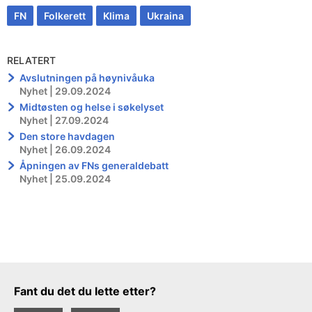
FN
Folkerett
Klima
Ukraina
RELATERT
Avslutningen på høynivåuka
Nyhet | 29.09.2024
Midtøsten og helse i søkelyset
Nyhet | 27.09.2024
Den store havdagen
Nyhet | 26.09.2024
Åpningen av FNs generaldebatt
Nyhet | 25.09.2024
Tilbakemeldingsskjema
Fant du det du lette etter?