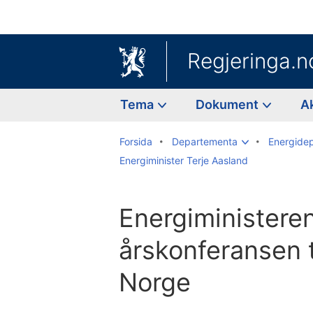
Regjeringa.n
Tema
Dokument
A
Forsida
Departementa
Energide
Energiminister Terje Aasland
Energiministere
årskonferansen t
Norge