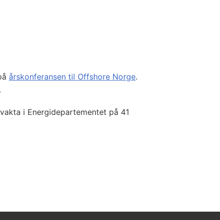
 på
årskonferansen til Offshore Norge
.
.
evakta i Energidepartementet på 41