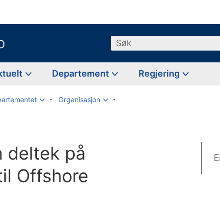
o
Søk
ktuelt
Departement
Regjering
partementet
Organisasjon
n deltek på
E
il Offshore