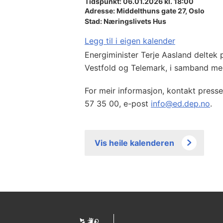
Tidspunkt: 06.01.2026 kl. 18:00
Adresse:
Middelthuns gate 27,
Oslo
Stad:
Næringslivets Hus
Legg til i eigen kalender
Energiminister Terje Aasland deltek 
Vestfold og Telemark, i samband m
For meir informasjon, kontakt press
57 35 00, e-post
info@ed.dep.no
.
Vis heile kalenderen