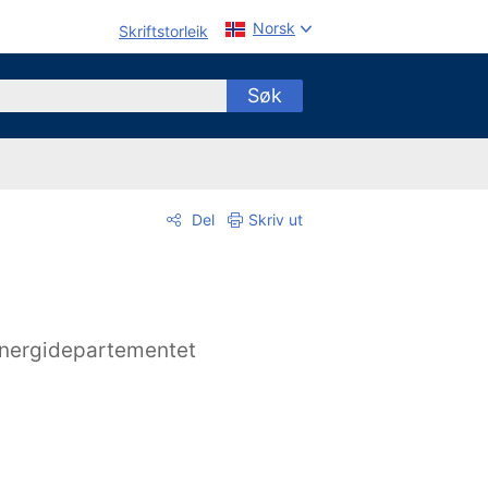
Norsk
Skriftstorleik
Søk
Del
Skriv ut
nergidepartementet