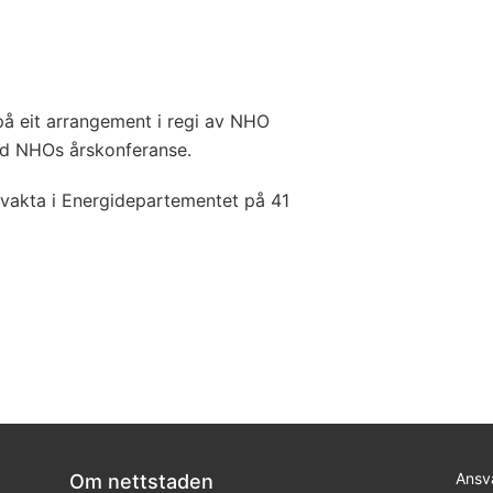
på eit arrangement i regi av NHO
ed NHOs årskonferanse.
evakta i Energidepartementet på 41
Ansva
Om nettstaden