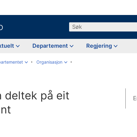
o
Søk
ktuelt
Departement
Regjering
partementet
Organisasjon
 deltek på eit
E
nt