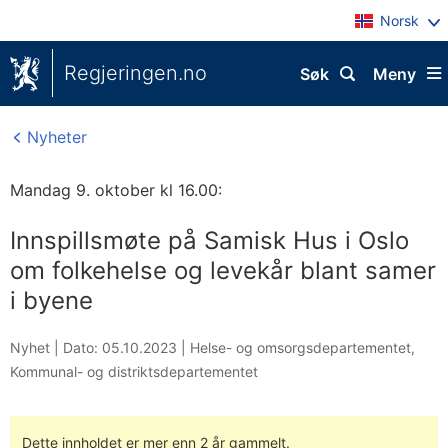
Norsk
Regjeringen.no
Søk
Meny
Nyheter
Mandag 9. oktober kl 16.00:
Innspillsmøte på Samisk Hus i Oslo
om folkehelse og levekår blant samer
i byene
Nyhet |
Dato: 05.10.2023
|
Helse- og omsorgsdepartementet
,
Kommunal- og distriktsdepartementet
Dette innholdet er mer enn 2 år gammelt.