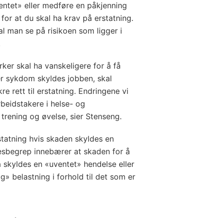
ntet» eller medføre en påkjenning
for at du skal ha krav på erstatning.
kal man se på risikoen som ligger i
.
yrker skal ha vanskeligere for å få
er sykdom skyldes jobben, skal
re rett til erstatning. Endringene vi
rbeidstakere i helse- og
rening og øvelse, sier Stenseng.
statning hvis skaden skyldes en
esbegrep innebærer at skaden for å
skyldes en «uventet» hendelse eller
» belastning i forhold til det som er