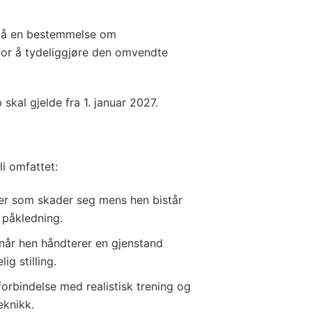
e på en bestemmelse om
for å tydeliggjøre den omvendte
skal gjelde fra 1. januar 2027.
li omfattet:
ier som skader seg mens hen bistår
 påkledning.
når hen håndterer en gjenstand
ig stilling.
forbindelse med realistisk trening og
eknikk.