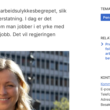
TEM
 arbeidsulykkesbegrepet, slik
Pens
eerstatning. I dag er det
 om man jobber i et yrke med
jobb. Det vil regjeringen
RELA
Pr
fo
ar
be
KONT
Kommu
E-pos
Telef
Adres
Besøk