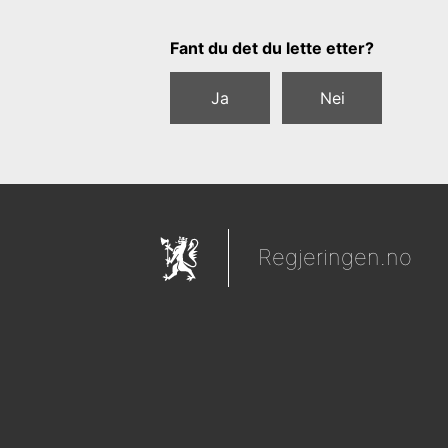
Tilbakemeldingsskjema
Fant du det du lette etter?
Ja
Nei
Regjeringen.no