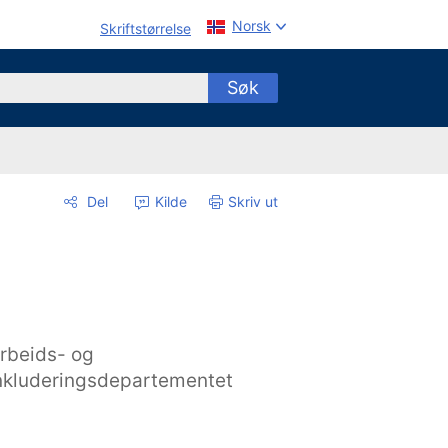
Norsk
Skriftstørrelse
Søk
Del
Kilde
Skriv ut
rbeids- og
nkluderingsdepartementet