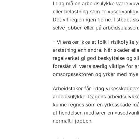
I dag må en arbeidsulykke være «uve
eller belastning som er «usedvanlig» 
Det vil regjeringen fjerne. I stedet s
selve jobben eller på arbeidsplassen
– Vi ønsker ikke at folk i risikofylte 
erstatning enn andre. Når skader ell
regelverket gi god beskyttelse og sik
foreslår vil være særlig viktige for a
omsorgssektoren og yrker med mye t
Arbeidstaker får i dag yrkesskadeer
arbeidsulykke. Dagens arbeidsulykk
kunne regnes som en yrkesskade må 
at hendelsen medfører en «usedvanlig
normalt i jobben.