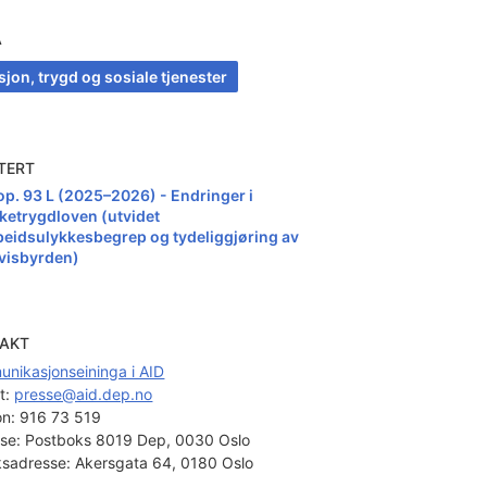
A
jon, trygd og sosiale tjenester
TERT
op. 93 L (2025–2026) - Endringer i
lketrygdloven (utvidet
beidsulykkesbegrep og tydeliggjøring av
visbyrden)
AKT
nikasjonseininga i AID
t: 
presse@aid.dep.no
on:
916 73 519
se:
Postboks 8019 Dep, 0030 Oslo
sadresse:
Akersgata 64, 0180 Oslo