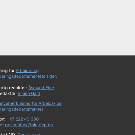
rlig for
Arbeids- og
uderingsdepartementets sider:
rlig redaktør:
Åsmund Eide
redaktør:
Simen Gald
onvernerklæring for Arbeids- og
uderingsdepartementet
fon:
+47 222 49 090
st:
postmottak@aid.dep.no
te i AID:
Depkatalog