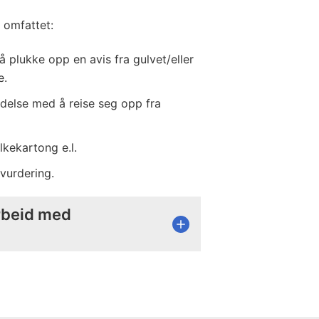
i omfattet:
å plukke opp en avis fra gulvet/eller
e.
delse med å reise seg opp fra
lkekartong e.l.
 vurdering.
arbeid med