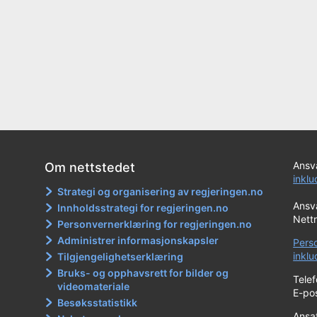
Ansva
Om nettstedet
inkl
Strategi og organisering av regjeringen.no
Ansva
Innholdsstrategi for regjeringen.no
Nett
Personvernerklæring for regjeringen.no
Administrer informasjonskapsler
Pers
inkl
Tilgjengelighetserklæring
Bruks- og opphavsrett for bilder og
Tele
videomateriale
E-po
Besøksstatistikk
Ansat