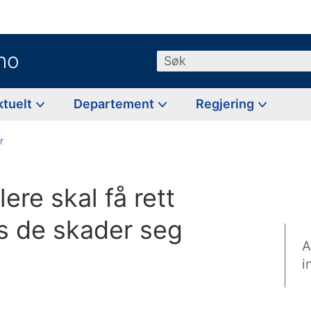
no
Søk
ktuelt
Departement
Regjering
r
lere skal få rett
vis de skader seg
A
i