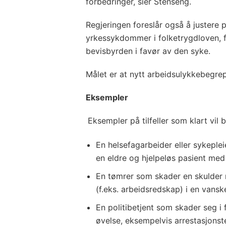
forbedringer, sier Stenseng.
Regjeringen foreslår også å juster
yrkessykdommer i folketrygdloven, 
bevisbyrden i favør av den syke.
Målet er at nytt arbeidsulykkebegrep 
Eksempler
Eksempler på tilfeller som klart vil b
En helsefagarbeider eller sykeple
en eldre og hjelpeløs pasient med
En tømrer som skader en skulder 
(f.eks. arbeidsredskap) i en vanskel
En politibetjent som skader seg i 
øvelse, eksempelvis arrestasjonst