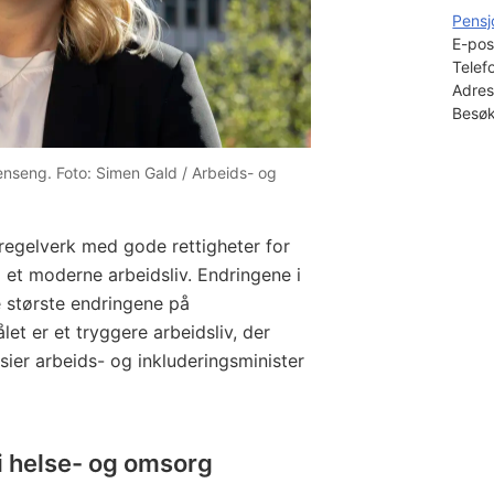
Pensj
E-pos
Telef
Adres
Besøk
tenseng. Foto: Simen Gald / Arbeids- og
t regelverk med gode rettigheter for
til et moderne arbeidsliv. Endringene i
e største endringene på
t er et tryggere arbeidsliv, der
 sier arbeids- og inkluderingsminister
 i helse- og omsorg