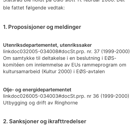
ble fattet følgende vedtak:
1. Proposisjoner og meldinger
Utenriksdepartementet, utenrikssaker
link
doc
032005-034008
#doc
St.prp. nr. 37 (1999-2000)
Om samtykke til deltakelse i en beslutning i EØS-
komitéen om innlemmelse av EUs rammeprogram om
kultursamarbeid (Kultur 2000) i EØS-avtalen
Olje- og energidepartementet
link
doc
026005-034003
#doc
St.prp. nr 36 (1999-2000)
Utbygging og drift av Ringhorne
2. Sanksjoner og ikrafttredelser