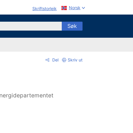
Norsk
Skriftstorleik
Søk
Del
Skriv ut
nergidepartementet