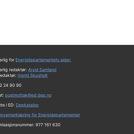
rlig for
Energidepartementets sider:
rlig redaktør:
Arvid Samland
redaktør:
Ingrid Skogholt
 22 24 90 90
st:
postmottak@ed.dep.no
te i ED:
Depkatalog
onvernerklæring for Energidepartementet
nisasjonsnummer: 977 161 630