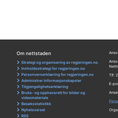
Ansva
Om nettstaden
Ansva
Strategi og organisering av regjeringen.no
Nett
Innholdsstrategi for regjeringen.no
Personvernerklæring for regjeringen.no
Tlf:
Administrer informasjonskapsler
E-po
Tilgjengelighetserklæring
Ansat
Bruks- og opphavsrett for bilder og
videomateriale
Pers
Besøksstatistikk
Nyhetsvarsel
Orga
RSS