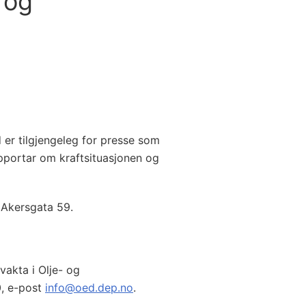
 og
d er tilgjengeleg for presse som
pportar om kraftsituasjonen og
 Akersgata 59.
vakta i Olje- og
0, e-post
info@oed.dep.no
.