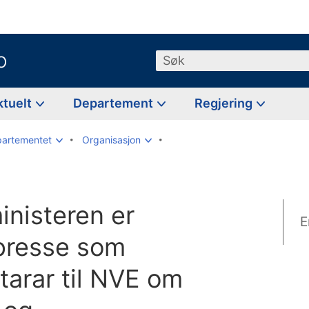
o
Søk
ktuelt
Departement
Regjering
partementet
Organisasjon
inisteren er
E
 presse som
arar til NVE om