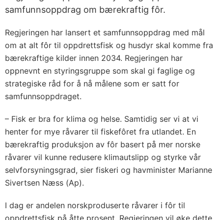
samfunnsoppdrag om bærekraftig fôr.
Regjeringen har lansert et samfunnsoppdrag med mål
om at alt fôr til oppdrettsfisk og husdyr skal komme fra
bærekraftige kilder innen 2034. Regjeringen har
oppnevnt en styringsgruppe som skal gi faglige og
strategiske råd for å nå målene som er satt for
samfunnsoppdraget.
– Fisk er bra for klima og helse. Samtidig ser vi at vi
henter for mye råvarer til fiskefôret fra utlandet. En
bærekraftig produksjon av fôr basert på mer norske
råvarer vil kunne redusere klimautslipp og styrke vår
selvforsyningsgrad, sier fiskeri og havminister Marianne
Sivertsen Næss (Ap).
I dag er andelen norskproduserte råvarer i fôr til
oppdrettsfisk på åtte prosent. Regjeringen vil øke dette