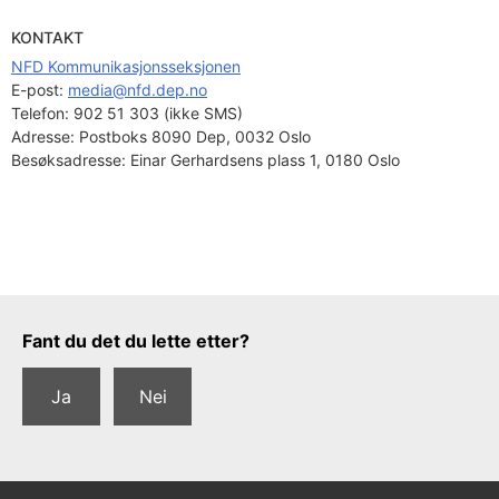
KONTAKT
NFD Kommunikasjonsseksjonen
E-post: 
media@nfd.dep.no
Telefon:
902 51 303 (ikke SMS)
Adresse:
Postboks 8090 Dep, 0032 Oslo
Besøksadresse:
Einar Gerhardsens plass 1, 0180 Oslo
Tilbakemeldingsskjema
Fant du det du lette etter?
Ja
Nei